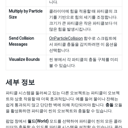
니다.
Multiply by Particle
콜라이더에 힘을 적용할 때 파티클의 크
Size
기를 기반으로 힘의 세기를 조정합니다.
크기가 큰 파티클은 작은 파티클보다 더
많은 힘을 발생시킵니다.
Send Collision
OnParticleCollision
함수로 스크립트에
Messages
서 파티클 충돌을 감지하려면 이 옵션을
선택합니다.
Visualize Bounds
씬 뷰에서 각 파티클의 충돌 구체를 미리
볼 수 있습니다.
세부 정보
파티클 시스템을 둘러싸고 있는 다른 오브젝트는 파티클이 오브젝
트와 상호 작용할 때 더욱 효과적입니다. 예를 들어 물이나 잔해는
쉽게 통과되지 않고 단단한 벽에 의해 차단되어야 합니다.
충돌
모듈
을 활성화하면 파티클이 씬의 오브젝트와 충돌할 수 있습니다.
팝업 창에서
월드(World)
모드를 선택하여 파티클이 씬의 모든 콜라
이더와 충돌할 수 있도록 파티클 시스템을 설정할 수 있습니다. 콜라