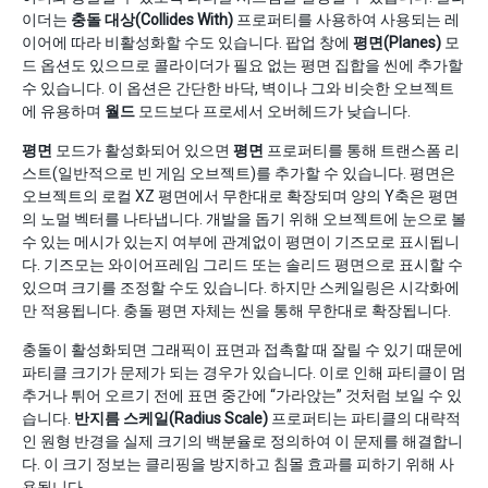
이더는
충돌 대상(Collides With)
프로퍼티를 사용하여 사용되는 레
이어에 따라 비활성화할 수도 있습니다. 팝업 창에
평면(Planes)
모
드 옵션도 있으므로 콜라이더가 필요 없는 평면 집합을 씬에 추가할
수 있습니다. 이 옵션은 간단한 바닥, 벽이나 그와 비슷한 오브젝트
에 유용하며
월드
모드보다 프로세서 오버헤드가 낮습니다.
평면
모드가 활성화되어 있으면
평면
프로퍼티를 통해 트랜스폼 리
스트(일반적으로 빈 게임 오브젝트)를 추가할 수 있습니다. 평면은
오브젝트의 로컬 XZ 평면에서 무한대로 확장되며 양의 Y축은 평면
의 노멀 벡터를 나타냅니다. 개발을 돕기 위해 오브젝트에 눈으로 볼
수 있는 메시가 있는지 여부에 관계없이 평면이 기즈모로 표시됩니
다. 기즈모는 와이어프레임 그리드 또는 솔리드 평면으로 표시할 수
있으며 크기를 조정할 수도 있습니다. 하지만 스케일링은 시각화에
만 적용됩니다. 충돌 평면 자체는 씬을 통해 무한대로 확장됩니다.
충돌이 활성화되면 그래픽이 표면과 접촉할 때 잘릴 수 있기 때문에
파티클 크기가 문제가 되는 경우가 있습니다. 이로 인해 파티클이 멈
추거나 튀어 오르기 전에 표면 중간에 “가라앉는” 것처럼 보일 수 있
습니다.
반지름 스케일(Radius Scale)
프로퍼티는 파티클의 대략적
인 원형 반경을 실제 크기의 백분율로 정의하여 이 문제를 해결합니
다. 이 크기 정보는 클리핑을 방지하고 침몰 효과를 피하기 위해 사
용됩니다.