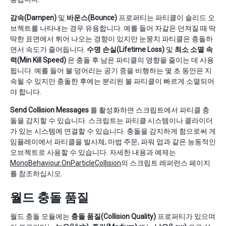
감속(Dampen)
및
바운스(Bounce)
프로퍼티는 파티클이 솔리드 오
브젝트를 나타내는 경우 유용합니다. 예를 들어 자갈은 던져질 때 딱
딱한 표면에서 튀어 나오는 경향이 있지만 눈뭉치 파티클은 충돌하
면서 속도가 줄어듭니다.
수명 손실(Lifetime Loss)
및
최소 소멸 속
력(Min Kill Speed)
은 충돌 후 남은 파티클의 영향을 줄이는 데 사용
됩니다. 예를 들어 불 덩어리는 공기 중을 비행하는 몇 초 동안은 지
속될 수 있지만 충돌한 후에는 분리된 불 파티클이 빠르게 소멸되어
야 합니다.
Send Collision Messages
를 활성화하면 스크립트에서 파티클 충
돌을 감지할 수 있습니다. 스크립트는 파티클 시스템이나 콜라이더
가 있는 시스템에 연결할 수 있습니다. 충돌을 감지하게 함으로써 게
임플레이에서 파티클을 발사체, 마법 주문, 파워 업과 같은 능동적인
오브젝트로 사용할 수 있습니다. 자세한 내용과 예제는
MonoBehaviour.OnParticleCollision
의 스크립트 레퍼런스 페이지
를 참조하십시오.
월드 충돌 품질
월드 충돌 모듈에는
충돌 품질(Collision Quality)
프로퍼티가 있으며