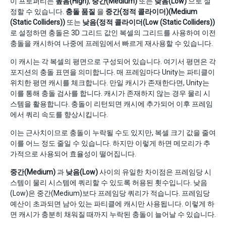
이 프로퍼티는
높음(High)
,
중간(Medium)
또는
낮음(Low)
으로 설
정할 수 있습니다.
충돌 품질
을
중간(정적 콜라이더)(Medium
(Static Colliders))
또는
낮음(정적 콜라이더(Low (Static Colliders))
로 설정하면 충돌은 3D 그리드 값인 복셀의 그리드를 사용하여 이전
충돌을 캐시하여 나중에 프레임에서 빠르게 재사용할 수 있습니다.
이 캐시는 각 복셀의 평면으로 구성되어 있습니다. 여기서 평면은 각
포지션의 충돌 표면을 의미합니다. 매 프레임마다 Unity는 파티클이
위치한 평면 캐시를 체크합니다. 만일 캐시가 존재한다면, Unity는
이를 통해 충돌 검사를 합니다. 캐시가 존재하지 않는 경우 물리 시
스템을 활용합니다. 충돌이 리턴되면 캐시에 추가되어 이후 프레임
에서 쿼리 속도를 향상시킵니다.
이는 근사치이므로 충돌이 누락될 수도 있지만, 복셀 크기 값을 줄여
이를 어느 정도 줄일 수 있습니다. 하지만 이렇게 하면 메모리가 추
가적으로 사용되어 효율성이 떨어집니다.
중간(Medium)
과
낮음(Low)
사이의 유일한 차이점은 프레임당 시
스템이 물리 시스템에 쿼리할 수 있도록 허용된 횟수입니다. 낮음
(Low)은 중간(Medium)보다 프레임당 쿼리가 적습니다. 프레임당
예산이 초과되면 남아 있는 파티클에 캐시만 사용됩니다. 이렇게 하
면 캐시가 충분히 채워질 때까지 누락된 충돌이 늘어날 수 있습니다.