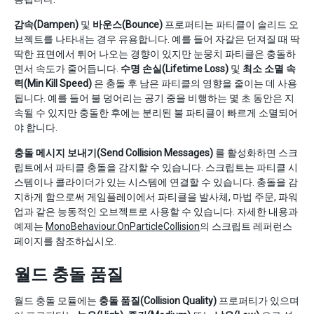
감속(Dampen)
및
바운스(Bounce)
프로퍼티는 파티클이 솔리드 오
브젝트를 나타내는 경우 유용합니다. 예를 들어 자갈은 던져질 때 딱
딱한 표면에서 튀어 나오는 경향이 있지만 눈뭉치 파티클은 충돌하
면서 속도가 줄어듭니다.
수명 손실(Lifetime Loss)
및
최소 소멸 속
력(Min Kill Speed)
은 충돌 후 남은 파티클의 영향을 줄이는 데 사용
됩니다. 예를 들어 불 덩어리는 공기 중을 비행하는 몇 초 동안은 지
속될 수 있지만 충돌한 후에는 분리된 불 파티클이 빠르게 소멸되어
야 합니다.
충돌 메시지 보내기(Send Collision Messages)
를 활성화하면 스크
립트에서 파티클 충돌을 감지할 수 있습니다. 스크립트는 파티클 시
스템이나 콜라이더가 있는 시스템에 연결할 수 있습니다. 충돌을 감
지하게 함으로써 게임플레이에서 파티클을 발사체, 마법 주문, 파워
업과 같은 능동적인 오브젝트로 사용할 수 있습니다. 자세한 내용과
예제는
MonoBehaviour.OnParticleCollision
의 스크립트 레퍼런스
페이지를 참조하십시오.
월드 충돌 품질
월드 충돌 모듈에는
충돌 품질(Collision Quality)
프로퍼티가 있으며