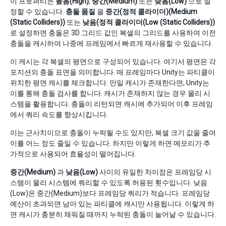
이 프로퍼티는
높음(High)
,
중간(Medium)
또는
낮음(Low)
으로 설
정할 수 있습니다.
충돌 품질
을
중간(정적 콜라이더)(Medium
(Static Colliders))
또는
낮음(정적 콜라이더(Low (Static Colliders))
로 설정하면 충돌은 3D 그리드 값인 복셀의 그리드를 사용하여 이전
충돌을 캐시하여 나중에 프레임에서 빠르게 재사용할 수 있습니다.
이 캐시는 각 복셀의 평면으로 구성되어 있습니다. 여기서 평면은 각
포지션의 충돌 표면을 의미합니다. 매 프레임마다 Unity는 파티클이
위치한 평면 캐시를 체크합니다. 만일 캐시가 존재한다면, Unity는
이를 통해 충돌 검사를 합니다. 캐시가 존재하지 않는 경우 물리 시
스템을 활용합니다. 충돌이 리턴되면 캐시에 추가되어 이후 프레임
에서 쿼리 속도를 향상시킵니다.
이는 근사치이므로 충돌이 누락될 수도 있지만, 복셀 크기 값을 줄여
이를 어느 정도 줄일 수 있습니다. 하지만 이렇게 하면 메모리가 추
가적으로 사용되어 효율성이 떨어집니다.
중간(Medium)
과
낮음(Low)
사이의 유일한 차이점은 프레임당 시
스템이 물리 시스템에 쿼리할 수 있도록 허용된 횟수입니다. 낮음
(Low)은 중간(Medium)보다 프레임당 쿼리가 적습니다. 프레임당
예산이 초과되면 남아 있는 파티클에 캐시만 사용됩니다. 이렇게 하
면 캐시가 충분히 채워질 때까지 누락된 충돌이 늘어날 수 있습니다.