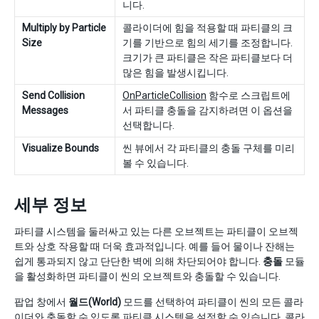
니다.
Multiply by Particle
콜라이더에 힘을 적용할 때 파티클의 크
Size
기를 기반으로 힘의 세기를 조정합니다.
크기가 큰 파티클은 작은 파티클보다 더
많은 힘을 발생시킵니다.
Send Collision
OnParticleCollision
함수로 스크립트에
Messages
서 파티클 충돌을 감지하려면 이 옵션을
선택합니다.
Visualize Bounds
씬 뷰에서 각 파티클의 충돌 구체를 미리
볼 수 있습니다.
세부 정보
파티클 시스템을 둘러싸고 있는 다른 오브젝트는 파티클이 오브젝
트와 상호 작용할 때 더욱 효과적입니다. 예를 들어 물이나 잔해는
쉽게 통과되지 않고 단단한 벽에 의해 차단되어야 합니다.
충돌
모듈
을 활성화하면 파티클이 씬의 오브젝트와 충돌할 수 있습니다.
팝업 창에서
월드(World)
모드를 선택하여 파티클이 씬의 모든 콜라
이더와 충돌할 수 있도록 파티클 시스템을 설정할 수 있습니다. 콜라