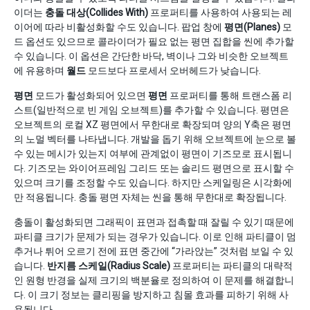
이더는
충돌 대상(Collides With)
프로퍼티를 사용하여 사용되는 레
이어에 따라 비활성화할 수도 있습니다. 팝업 창에
평면(Planes)
모
드 옵션도 있으므로 콜라이더가 필요 없는 평면 집합을 씬에 추가할
수 있습니다. 이 옵션은 간단한 바닥, 벽이나 그와 비슷한 오브젝트
에 유용하며
월드
모드보다 프로세서 오버헤드가 낮습니다.
평면
모드가 활성화되어 있으면
평면
프로퍼티를 통해 트랜스폼 리
스트(일반적으로 빈 게임 오브젝트)를 추가할 수 있습니다. 평면은
오브젝트의 로컬 XZ 평면에서 무한대로 확장되며 양의 Y축은 평면
의 노멀 벡터를 나타냅니다. 개발을 돕기 위해 오브젝트에 눈으로 볼
수 있는 메시가 있는지 여부에 관계없이 평면이 기즈모로 표시됩니
다. 기즈모는 와이어프레임 그리드 또는 솔리드 평면으로 표시할 수
있으며 크기를 조정할 수도 있습니다. 하지만 스케일링은 시각화에
만 적용됩니다. 충돌 평면 자체는 씬을 통해 무한대로 확장됩니다.
충돌이 활성화되면 그래픽이 표면과 접촉할 때 잘릴 수 있기 때문에
파티클 크기가 문제가 되는 경우가 있습니다. 이로 인해 파티클이 멈
추거나 튀어 오르기 전에 표면 중간에 “가라앉는” 것처럼 보일 수 있
습니다.
반지름 스케일(Radius Scale)
프로퍼티는 파티클의 대략적
인 원형 반경을 실제 크기의 백분율로 정의하여 이 문제를 해결합니
다. 이 크기 정보는 클리핑을 방지하고 침몰 효과를 피하기 위해 사
용됩니다.