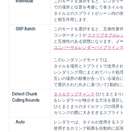
Individual
このモードを選択すると、レンダラーは
S
での場所と位置を考慮して各タイルを個別
タイル上のスプライトがシーン内の他の
と相互作用します。
SRP Batch
このモードを選択すると、互換性要件も満たされた
コンポーネントが
スクリプタブルレンダ
と互換性のある状態になります。
ノート:
ユニバーサルレンダーパイプライン (URP)
このレンダリングモードでは、
タイルを場所とスプライトで使用されるテ
レンダリング用にまとめてバッチ処理しま
互いの場所の順番が合っている場合にのみ
で選択された向きに基づいて) 動的にま
Detect Chunk
タイルマップチャンク
(ひとまとまりのタ
Culling Bounds
をレンダラーが検出する方法を選択します
ひとまとまりのタイルマップの境界を拡張
カリングの際に大きすぎるスプライトがク
Auto
レンダラーは、タイルが使用するスプライ
使用するカリング範囲を自動的に拡張しま