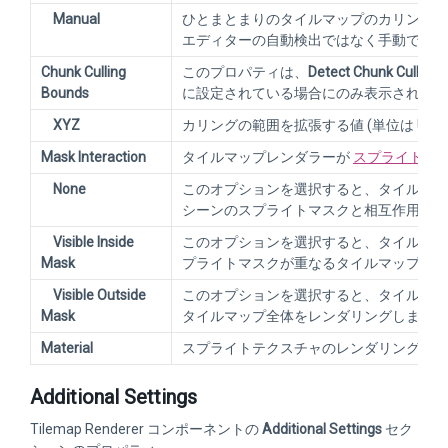
Manual
ひとまとまりのタイルマップのカリング範
エディターの自動検出ではなく手動で設定
Chunk Culling
このプロパティは、
Detect Chunk Culling
Bounds
に設定されている場合にのみ表示されます
XYZ
カリングの範囲を拡張する値 (単位は Unit
Mask Interaction
タイルマップレンダラーが
スプライトマ
None
このオプションを選択すると、タイルマッ
シーンのスプライトマスクと相互作用しま
Visible Inside
このオプションを選択すると、タイルマッ
Mask
プライトマスクが重なるタイルマップの領
Visible Outside
このオプションを選択すると、タイルマッ
Mask
タイルマップ全体をレンダリングしますが
Material
スプライトテクスチャのレンダリングに使
Additional Settings
Tilemap Renderer コンポーネントの
Additional Settings
セク