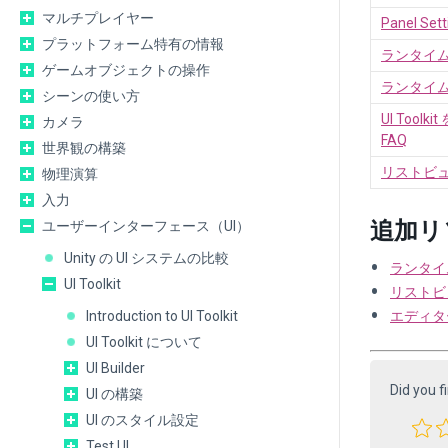
マルチプレイヤー
Panel 
プラットフォーム特有の情報
ランタイム
ゲームオブジェクトの操作
ランタイム
シーンの使い方
UI Too
カメラ
FAQ
世界観の構築
リストビュ
物理演算
入力
追加リ
ユーザーインターフェース（UI）
Unity の UI システムの比較
ランタイ
UI Toolkit
リストビ
Introduction to UI Toolkit
エディター
UI Toolkit について
UI Builder
Did you f
UI の構築
UI のスタイル設定
Test UI