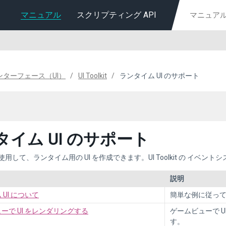
マニュアル
スクリプティング API
ターフェース（UI）
UI Toolkit
ランタイム UI のサポート
タイム UI のサポート
it を使用して、ランタイム用の UI を作成できます。UI Toolkit の
イベントシ
説明
UI について
簡単な例に従って
ーで UI をレンダリングする
ゲームビューで 
す。