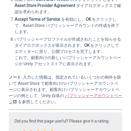
Asset Store Provider Agreement
ダイアログボックスで確
認を求められます。
Accept Terms of Service
を有効にし、
OK
をクリックし
て、Asset Store パブリッシャーアカウントの作成を終了
します。
パブリッシャープロファイルが作成されたことを知らせる
ダイアログボックスが表示されます。
OK
をクリックして
エディターに戻り、公開プロセスを完了します。
これで、顧客向けの新しいパブリッシャーアカウントペー
ジが Unity アセットストアに表示されます。
ノート
: 入力した情報は、指定されているいくつかの例外を除
いて Asset Store で顧客向けのパブリッシャーアカウントペ
ージに表示されます。顧客向けパブリッシャーアカウントペ
ージの例として、Unity 自体の
パブリッシャーアカウントペー
ジ
を参照してください。
Did you find this page useful? Please give it a rating: