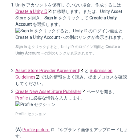
Unity アカウントを保有していない場合、作成するには
Create a Unity ID
に移動します。または、Unity Asset
Store を開き、
Sign In
をクリックして
Create a Unity
Account
を選択します。
Sign In
をクリックすると、Unity ID のログイン画面と
Create a
Unity Account
への別のリンクが表示されます。
Asset Store Provider Agreement
と
Submission
Guidelines
で法的情報をよく読み、提出プロセスを確認
してください。
Create New Asset Store Publisher
ページを開き、
Profile
に必要な情報を入力します。
Profile セクション
(A)
Profile picture
ロゴやブランド画像をアップロードしま
す。