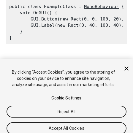
public class ExampleClass : 
MonoBehaviour
 {

    void OnGUI() {

GUI.Button
(new 
Rect
(0, 0, 100, 20), ne
GUI.Label
(new 
Rect
(0, 40, 100, 40), 
GU
    }

Copyright © 2017 Unity Technologies. Publication 5.6
チュートリアル
Answers
ナレッジベース
フォーラム
アセ
By clicking “Accept Cookies”, you agree to the storing of
ットストア
法律関連
プライバシーポリシー
クッキー
私の個
cookies on your device to enhance site navigation,
人情報を販売または共有しない
analyze site usage, and assist in our marketing efforts.
Your Privacy Choices (Cookie Settings)
Cookie Settings
フィードバック
Reject All
Accept All Cookies