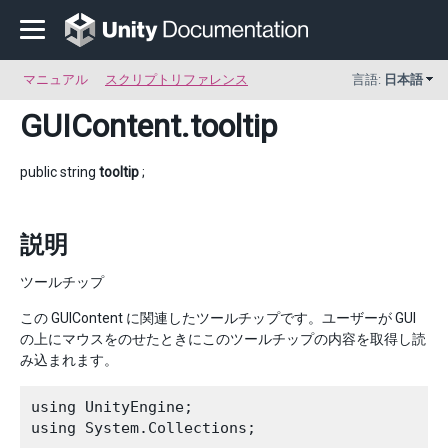
マニュアル
スクリプトリファレンス
言語:
日本語
GUIContent
.tooltip
public string
tooltip
;
説明
ツールチップ
この GUIContent に関連したツールチップです。ユーザーが GUI
の上にマウスをのせたときにこのツールチップの内容を取得し読
み込まれます。
using UnityEngine;

using System.Collections;