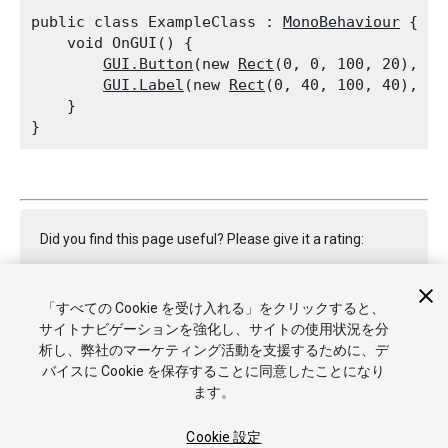
public class ExampleClass : 
MonoBehaviour
 {

    void OnGUI() {

GUI.Button
(new 
Rect
(0, 0, 100, 20), ne
GUI.Label
(new 
Rect
(0, 40, 100, 40), 
GU
    }

Did you find this page useful? Please give it a rating:
「すべての Cookie を受け入れる」をクリックすると、
Report a problem on this page
サイトナビゲーションを強化し、サイトの使用状況を分
析し、弊社のマーケティング活動を支援するために、デ
バイスに Cookie を保存することに同意したことになり
ます。
Cookie 設定