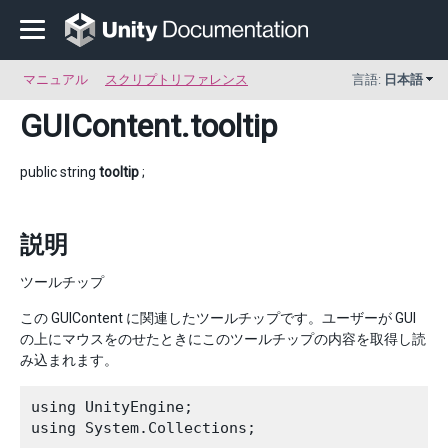
マニュアル
スクリプトリファレンス
言語:
日本語
GUIContent
.tooltip
public string
tooltip
;
説明
ツールチップ
この GUIContent に関連したツールチップです。ユーザーが GUI
の上にマウスをのせたときにこのツールチップの内容を取得し読
み込まれます。
using UnityEngine;

using System.Collections;