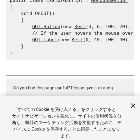
public class ExampleScript : 
MonoBehaviour
{

    void OnGUI()

    {

GUI.Button
(new 
Rect
(0, 0, 100, 20), ne
        // If the user hovers the mouse over t
GUI.Label
(new 
Rect
(0, 40, 100, 40), 
GU
    }

Did you find this page useful? Please give it a rating:
「すべての Cookie を受け入れる」をクリックすると、
Report a problem on this page
サイトナビゲーションを強化し、サイトの使用状況を分
析し、弊社のマーケティング活動を支援するために、デ
バイスに Cookie を保存することに同意したことになり
ます。