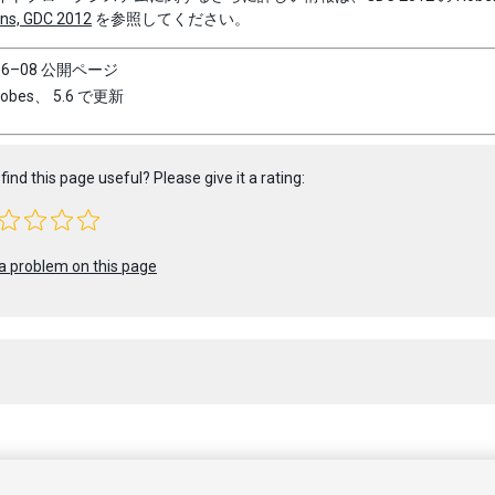
ons, GDC 2012
を参照してください。
–06–08 公開ページ
Probes、 5.6 で更新
find this page useful? Please give it a rating:
a problem on this page
 2023 Unity Technologies. Publication 2022.3