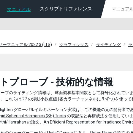
スクリプトリファレンス
マニュアル
ーザーマニュアル 2022.3 (LTS)
グラフィックス
ライティング
ラ
トプローブ - 技術的な情報
ーブのライティング情報は、球面調和基本関数として符号化されています。L2 Sp
。これらは 27 の浮動小数点値 (各カラーチャンネルに 9 ずつ)を使っ
の Enlighten グローバルイルミネーション実装は、この機能の元の開発者である G
pid Spherical Harmonics (SH) Tricks
の表記法と再構成法を使用しています。
rthi/Hanrahan の論文、
An Efﬁcient Representation for Irradiance Env
ェーダーコードは UnityCG.cginc にあり、Peter-Pikes の論文の Appendix A