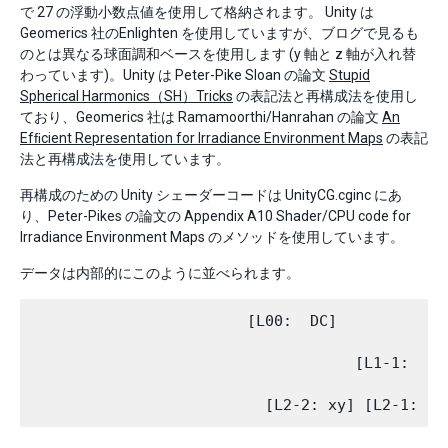
で 27 の浮動小数点値を使用して格納されます。 Unity は
Geomerics 社のEnlighten を使用していますが、ブログで見るも
のとは異なる球面調和ベースを使用します (y 軸と z 軸が入れ替
わっています)。Unity は Peter-Pike Sloan の論文
Stupid
Spherical Harmonics（SH）Tricks
の表記法と再構成法を使用し
ており、Geomerics 社は Ramamoorthi/Hanrahan の論文
An
Efﬁcient Representation for Irradiance Environment Maps
の表記
法と再構成法を使用しています。
再構成のための Unity シェーダーコードは UnityCG.cginc にあ
り、Peter-Pikes の論文の Appendix A10 Shader/CPU code for
Irradiance Environment Maps のメソッドを使用しています。
データは内部的にこのように並べられます。
                        [L00:  DC]

                                    [L1-1:  y] 