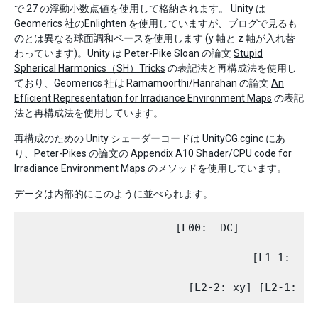
で 27 の浮動小数点値を使用して格納されます。 Unity は
Geomerics 社のEnlighten を使用していますが、ブログで見るも
のとは異なる球面調和ベースを使用します (y 軸と z 軸が入れ替
わっています)。Unity は Peter-Pike Sloan の論文
Stupid
Spherical Harmonics（SH）Tricks
の表記法と再構成法を使用し
ており、Geomerics 社は Ramamoorthi/Hanrahan の論文
An
Efﬁcient Representation for Irradiance Environment Maps
の表記
法と再構成法を使用しています。
再構成のための Unity シェーダーコードは UnityCG.cginc にあ
り、Peter-Pikes の論文の Appendix A10 Shader/CPU code for
Irradiance Environment Maps のメソッドを使用しています。
データは内部的にこのように並べられます。
                        [L00:  DC]

                                    [L1-1:  y] 