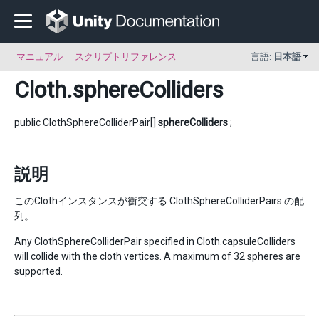
マニュアル
スクリプトリファレンス
言語:
日本語
Cloth
.sphereColliders
public ClothSphereColliderPair[]
sphereColliders
;
説明
このClothインスタンスが衝突する ClothSphereColliderPairs の配
列。
Any ClothSphereColliderPair specified in
Cloth.capsuleColliders
will collide with the cloth vertices. A maximum of 32 spheres are
supported.