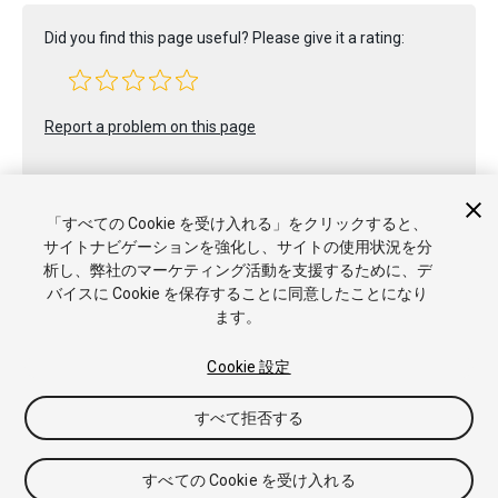
Did you find this page useful? Please give it a rating:
Report a problem on this page
「すべての Cookie を受け入れる」をクリックすると、
サイトナビゲーションを強化し、サイトの使用状況を分
析し、弊社のマーケティング活動を支援するために、デ
バイスに Cookie を保存することに同意したことになり
Copyright © 2023 Unity Technologies. Publication 2022.2
ます。
チュートリアル
Answers
ナレッジベース
フォーラム
アセ
ットストア
商標と利用規約
法律関連
プライバシーポリシー
クッキー
私の個人情報を販売または共有しない
Cookie 設定
Cookie 優先設定
すべて拒否する
すべての Cookie を受け入れる