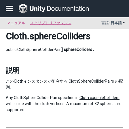
マニュアル
スクリプトリファレンス
言語:
日本語
Cloth
.sphereColliders
public ClothSphereColliderPair[]
sphereColliders
;
説明
このClothインスタンスが衝突する ClothSphereColliderPairs の配
列。
Any ClothSphereColliderPair specified in
Cloth.capsuleColliders
will collide with the cloth vertices. A maximum of 32 spheres are
supported.