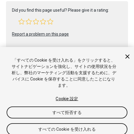
Did you find this page useful? Please give it a rating:
Report a problem on this page
「すべての Cookie を受け入れる」をクリックすると、
サイトナビゲーションを強化し、サイトの使用状況を分
析し、弊社のマーケティング活動を支援するために、デ
バイスに Cookie を保存することに同意したことになり
Copyright © 2023 Unity Technologies. Publication 2022.1
ます。
チュートリアル
Answers
ナレッジベース
フォーラム
アセ
ットストア
商標と利用規約
法律関連
プライバシーポリシー
クッキー
私の個人情報を販売または共有しない
Cookie 設定
Cookie 優先設定
すべて拒否する
すべての Cookie を受け入れる