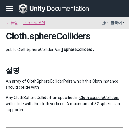
매뉴얼
스크립팅 API
언어:
한국어
Cloth
.sphereColliders
public ClothSphereColliderPair[]
sphereColliders
;
설명
An array of ClothSphereColliderPairs which this Cloth instance
should collide with.
Any ClothSphereColliderPair specified in
Cloth.capsuleColliders
will collide with the cloth vertices. A maximum of 32 spheres are
supported.