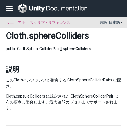
マニュアル
スクリプトリファレンス
言語:
日本語
Cloth
.sphereColliders
public ClothSphereColliderPair[]
sphereColliders
;
説明
このClothインスタンスが衝突する ClothSphereColliderPairs の配
列。
Cloth.capsuleColliders に規定された ClothSphereColliderPair は
布の頂点に衝突します。最大値32カプセルまでサポートされま
す。