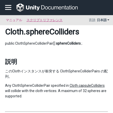
マニュアル
スクリプトリファレンス
言語:
日本語
Cloth
.sphereColliders
public ClothSphereColliderPair[]
sphereColliders
;
説明
このClothインスタンスが衝突する ClothSphereColliderPairs の配
列。
Any ClothSphereColliderPair specified in
Cloth.capsuleColliders
will collide with the cloth vertices. A maximum of 32 spheres are
supported.