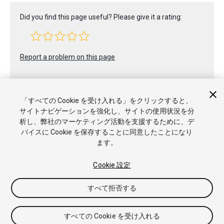
Did you find this page useful? Please give it a rating:
Report a problem on this page
「すべての Cookie を受け入れる」をクリックすると、
サイトナビゲーションを強化し、サイトの使用状況を分
析し、弊社のマーケティング活動を支援するために、デ
バイスに Cookie を保存することに同意したことになり
Copyright © 2023 Unity Technologies. Publication 2022.3
ます。
チュートリアル
Answers
ナレッジベース
フォーラム
アセ
ットストア
商標と利用規約
法律関連
プライバシーポリシー
クッキー
私の個人情報を販売または共有しない
Cookie 設定
Cookie 優先設定
すべて拒否する
すべての Cookie を受け入れる