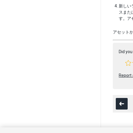
新しい
スまた
す。ア
アセット
Did you 
Report 