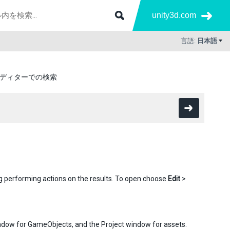
unity3d.com
言語:
日本語
ディターでの検索
 performing actions on the results. To open choose
Edit
>
indow for GameObjects, and the Project window for assets.