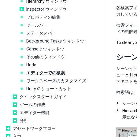
Hierarchy ウィンドウ
各検索フ
Inspector ウィンドウ
力している
プロパティの編集
ツールバー
検索フィ
ドの虫眼
ステータスバー
Background Tasks ウィンドウ
To clear yo
Console ウィンドウ
シーン
その他のウィンドウ
Undo
シーンビュ
エディターでの検索
ューと H
ワークスペースのカスタマイズ
テキスト
Unity のショートカット
検索語は、
クイックスタートガイド
シーン
ゲームの作成
Hie
エディター機能
示にな
分析
アセットワークフロー
入力