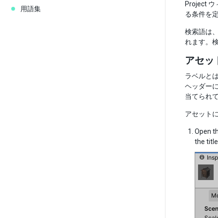
Proje
用語集
る条件を
検索語は、
れます。
アセッ
ラベルとは
ヘッダー
当てられ
アセット
Open th
the titl