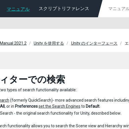
スクリプトリファレンス
マニュアル
 Manual 2021.2
Unity を使用する
Unity のインターフェース
エ
ィターでの検索
two types of search functionality available:
earch
(formerly QuickSearch)- more advanced search features including
All
, or in
Preferences
set the Search Engines
to
Default
.
Search - the original search functionality for Unity, described below.
rch functionality allows you to search the Scene view and Hierarchy w