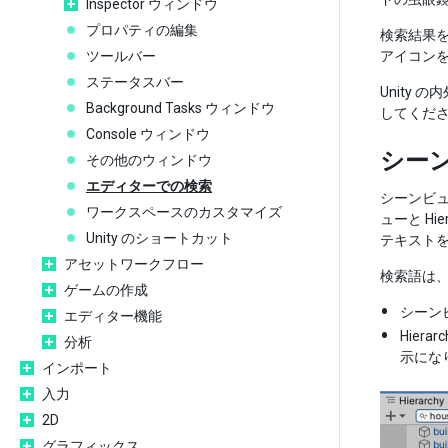
Inspector ウィンドウ
プロパティの編集
検索結果
ツールバー
アイコン
ステータスバー
Unity
Background Tasks ウィンドウ
してくだ
Console ウィンドウ
シーン
その他のウィンドウ
エディターでの検索
シーンビュ
ワークスペースのカスタマイズ
ューと H
Unity のショートカット
テキスト
アセットワークフロー
検索語は、
ゲームの作成
シーン
エディター機能
Hie
分析
示にな
インポート
入力
2D
グラフィックス