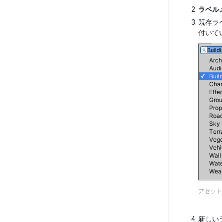
ラベル
既存ラ
付いて
アセット
新しい