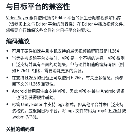
与目标平台的兼容性
VideoPlayer
组件使用您的 Editor 平台的原生音频和视频解码库
（请参阅上文
与 Editor 平台的兼容性
）在 Editor 中播放视频文件。
您需要自行确保这些文件符合目标平台的要求。
编码建议
可用于硬件加速并且本机支持的最优视频编解码器是
H.264
当优先考虑跨平台支持时，
VP8
是一个不错的选择。VP8 得到
广泛支持并具有全面的功能集，但与硬件加速的编解码器（例
如 H.264）相比，需要消耗更多的资源。
在支持
H.265
的设备上可以使用 H.265。有关更多信息，请参
阅下文的
H.265 兼容性
。
Android 使用原生库支持 VP8，因此 VP8 在某些 Android 设备
上也可能获得硬件辅助。
尽管 Unity Editor 中支持 .ogv 格式，但其他平台并未广泛支持
该格式。应根据目标平台，将 .ogv 文件转码为 .mp4 (
H.264
) 或
.webm (
VP8
)。
关键的编码值