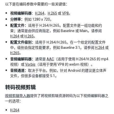
以下是在编码参数中需要的一些关键值：
视频编解码器
：
H.264
、
H.265
或
VP8
。
分辨率：
例如 1280 x 720。
配置文件：
适用于 H.264/H.265。配置文件是一组功能和约
束；通常是由供应商指定，例如 Baseline 或 Main。请参阅
H.264
或
H.265
。
配置文件级别：
适用于 H.264/H.265。在一个给定的配置文件
中，级别会指定性能要求，例如 Baseline 3.1。请参阅
H.264
或
H.265
。
音频编解码器：
通常是
AAC
（适用于使用 H.264/H.265 的 mp4
视频）或
Vorbis
（适用于使用 VP8 的 webm 视频）。
音频通道：
取决于平台。例如，针对 Android 的建议是立体声
文件，但很多设备都接受 5.1。
转码视频剪辑
视频剪辑导入器
提供了将视频剪辑资源转码为以下视频编解码器之
一的选项：
H.264