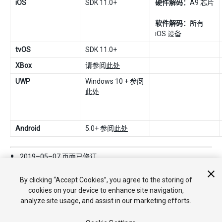
iOS
SDK 11.0+
硬件解码：
A9 芯片
软件解码：
所有
iOS 设备
tvOS
SDK 11.0+
XBox
请参阅
此处
UWP
Windows 10 + 参阅
此处
Android
5.0+ 参阅
此处
2019–05–07 页面已修订
Unity 5.6 中的新功能
By clicking “Accept Cookies”, you agree to the storing of
cookies on your device to enhance site navigation,
analyze site usage, and assist in our marketing efforts.