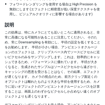
フォワードレンダリングを使用する場合は High Precision を
無効にします (エフェクトに精密度が低い深度テクスチャを使
用し、ビジュアルクオリティに影響する場合があります)
説明
この効果は、特にカメラにとても近いところに適用されると、非
常に高価になる可能性があることに注意してください。 そのた
め、常に Downsampling を有効にし、半径の設定を低くすること
をお勧めします。 半径が小さい場合、アンビエントオクルージ
ョンのエフェクトは、クリップスペース内でソースピクセルに近
いピクセルのみをサンプリングします。これは、効率的にキャッ
シュできるため、パフォーマンスに優れています。 半径が大き
くなると、生成されたサンプルはソースピクセルから遠ざかり、
キャッシングの恩恵を受けることはなく、その結果、エフェクト
が遅くなります。 カメラの視点のため、前方クリップ面近くの
オブジェクトは離れたものより大きな半径を使用するため、カメ
ラに近いオブジェクトのアンビエントオクルージョンパスを計算
することは、画面上のわずかなピクセルしか占めない遠くのオブ
ジェクトよりも遅くなります 。
デファードレンダリングパスを扱う場合、アンビエントオクルー