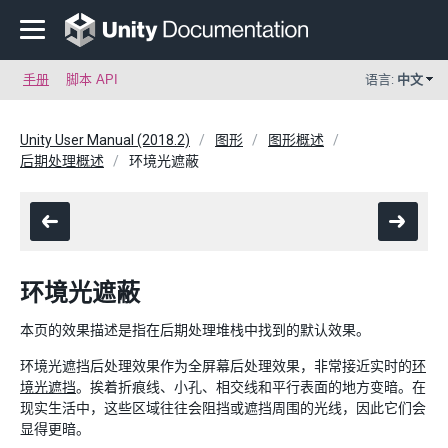
手册
脚本 API
语言:
中文
Unity User Manual (2018.2)
图形
图形概述
后期处理概述
环境光遮蔽
环境光遮蔽
本页的效果描述是指在后期处理堆栈中找到的默认效果。
环境光遮挡后处理效果作为全屏幕后处理效果，非常接近实时的
环
境光遮挡
。挨着折痕线、小孔、相交线和平行表面的地方变暗。在
现实生活中，这些区域往往会阻挡或遮挡周围的光线，因此它们会
显得更暗。