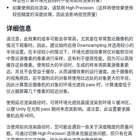
样会在计算环境光遮挡时不使用前向渲染对象）
如果使用前向渲染，请禁用 High Precision（这样将使效果使用
较低精度的深度纹理，因此会影响视觉质量）
详细信息
请注意，此效果的成本可能会非常高，尤其是在非常靠近摄像机的
情况下观看时。因此，建议始终启用 Downsampling 并选用较小的
半径设置。在半径较小的情况下，环境光遮挡效果将仅对裁剪空间
中靠近源像素的像素进行采样，这有利于提高性能，因为可以高效
缓存这些像素。使用较大的半径时，生成的样本将距离源像素更
远，并且不会受益于缓存，从而减慢效果的运行速度。由于摄像机
的视角原因，前平面附近的对象将使用比远处的对象更大的半径，
因此计算靠近摄像机的对象的环境光遮挡 pass 时，计算速度低于
仅占据屏幕几个像素的较远对象。
使用延迟渲染路径时，可将环境光遮挡直接渲染到环境 G 缓冲区，
以便 Unity 在光照 pass 期间考虑其影响。请注意，此设置要求摄
像机启用 HDR。
当使用前向渲染路径时，您可能会遇到一些关于深度精度的质量问
题。可通过切换 High Precision 选项来克服这些问题，但只有在真