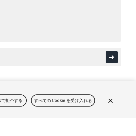
用規約
法律関連
プライバシーポリシー
クッキー
私の個人情
べて拒否する
すべての Cookie を受け入れる