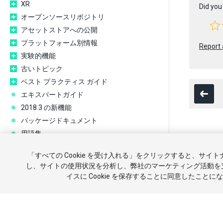
XR
Did you 
オープンソースリポジトリ
アセットストアへの公開
プラットフォーム別情報
Report 
実験的機能
古いトピック
ベスト プラクティス ガイド
エキスパートガイド
2018.3 の新機能
パッケージドキュメント
用語集
Copyright ©
「すべての Cookie を受け入れる」をクリックすると、サイ
チュートリ
し、サイトの使用状況を分析し、弊社のマーケティング活動を
イスに Cookie を保存することに同意したことに
報を販売ま