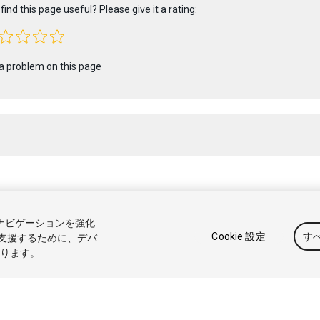
find this page useful? Please give it a rating:
a problem on this page
 2019 Unity Technologies. Publication 2018.4
トナビゲーションを強化
アル
Answers
ナレッジベース
フォーラム
アセットストア
商標と利
Cookie 設定
す
支援するために、デバ
なります。
たは共有しない
Cookie 優先設定