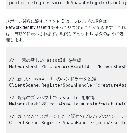
スポーン関数に渡すアセット ID は、プレハブの場合は
NetworkIdentity.assetId
を使って見つけることができます。これ
は、自動的に表示されます。動的なアセット ID は次のように処
理します。
// 一意の新しい assetId を生成

NetworkHash128 creatureAssetId = NetworkHash128
// 新しい assetId　のハンドラーを設定

ClientScene.RegisterSpawnHandler(creatureAsset
// 既存のプレハブ上で assetId を取得

NetworkHash128 coinAssetId = coinPrefab.GetCom
// カスタムでスポーンしたい既存のプレハブのハンドラーを
ClientScene.RegisterSpawnHandler(coinAssetId, 