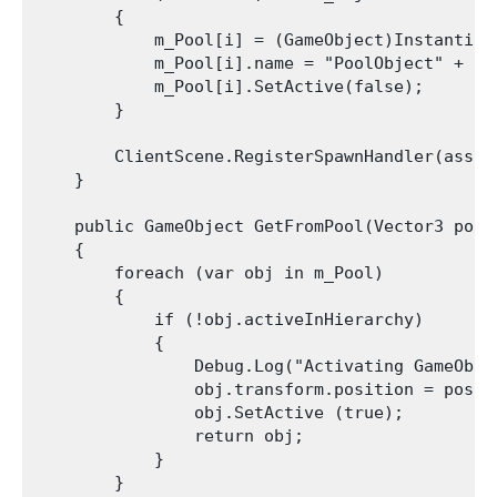
        {

            m_Pool[i] = (GameObject)Instantiat
            m_Pool[i].name = "PoolObject" + i;

            m_Pool[i].SetActive(false);

        }

        ClientScene.RegisterSpawnHandler(asset
    }

    public GameObject GetFromPool(Vector3 posit
    {

        foreach (var obj in m_Pool)

        {

            if (!obj.activeInHierarchy)

            {

                Debug.Log("Activating GameObje
                obj.transform.position = positi
                obj.SetActive (true);

                return obj;

            }

        }
