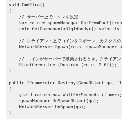
void CmdFire()

{

    // サーバー上でコインを設定

    var coin = spawnManager.GetFromPool(transf
    coin.GetComponent<Rigidbody>().velocity = t
    // クライアント上でコインをスポーン。カスタムのス
    NetworkServer.Spawn(coin, spawnManager.asse
    // コインがサーバーで破棄されるとき、クライアント
    StartCoroutine (Destroy (coin, 2.0f));

}

public IEnumerator Destroy(GameObject go, float
{

    yield return new WaitForSeconds (timer);

    spawnManager.UnSpawnObject(go);

    NetworkServer.UnSpawn(go);
