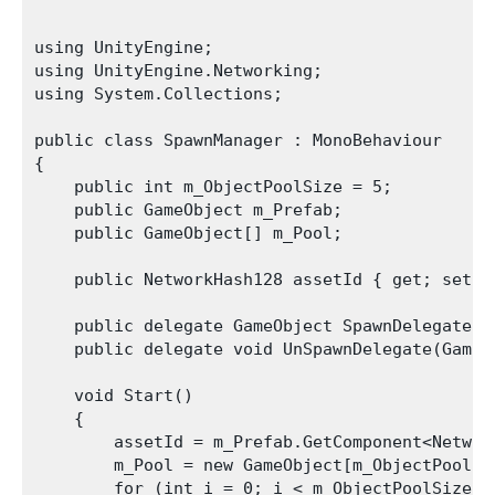
using UnityEngine;

using UnityEngine.Networking;

using System.Collections;

public class SpawnManager : MonoBehaviour

{

    public int m_ObjectPoolSize = 5;

    public GameObject m_Prefab;

    public GameObject[] m_Pool;

    public NetworkHash128 assetId { get; set; }
    public delegate GameObject SpawnDelegate(V
    public delegate void UnSpawnDelegate(GameOb
    void Start()

    {

        assetId = m_Prefab.GetComponent<Network
        m_Pool = new GameObject[m_ObjectPoolSiz
        for (int i = 0; i < m_ObjectPoolSize; +