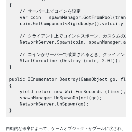
{

    // サーバー上でコインを設定

    var coin = spawnManager.GetFromPool(transf
    coin.GetComponent<Rigidbody>().velocity = t
    // クライアント上でコインをスポーン。カスタムのス
    NetworkServer.Spawn(coin, spawnManager.asse
    // コインがサーバーで破棄されるとき、クライアント
    StartCoroutine (Destroy (coin, 2.0f));

}

public IEnumerator Destroy(GameObject go, float
{

    yield return new WaitForSeconds (timer);

    spawnManager.UnSpawnObject(go);

    NetworkServer.UnSpawn(go);

自動的な破棄によって、ゲームオブジェクトがプールに戻され、