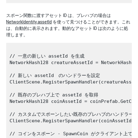
スポーン関数に渡すアセット ID は、プレハブの場合は
NetworkIdentity.assetId
を使って見つけることができます。これ
は、自動的に表示されます。動的なアセット ID は次のように処
理します。
// 一意の新しい assetId を生成

NetworkHash128 creatureAssetId = NetworkHash128
// 新しい assetId　のハンドラーを設定

ClientScene.RegisterSpawnHandler(creatureAsset
// 既存のプレハブ上で assetId を取得

NetworkHash128 coinAssetId = coinPrefab.GetCom
// カスタムでスポーンしたい既存のプレハブのハンドラーを
ClientScene.RegisterSpawnHandler(coinAssetId, 
// コインをスポーン - SpawnCoin がクライアント上で