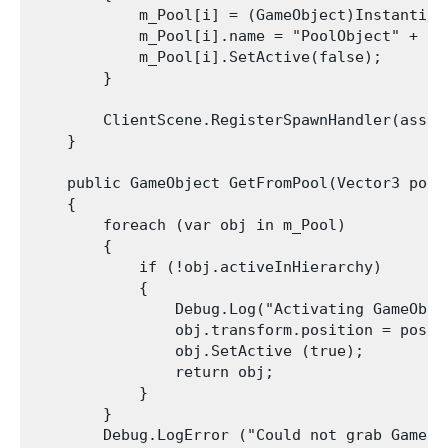
            m_Pool[i] = (GameObject)Instantiat
            m_Pool[i].name = "PoolObject" + i;

            m_Pool[i].SetActive(false);

        }

        ClientScene.RegisterSpawnHandler(asset
    }

    public GameObject GetFromPool(Vector3 posit
    {

        foreach (var obj in m_Pool)

        {

            if (!obj.activeInHierarchy)

            {

                Debug.Log("Activating GameObje
                obj.transform.position = positi
                obj.SetActive (true);

                return obj;

            }

        }

        Debug.LogError ("Could not grab GameOb