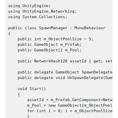
using UnityEngine;

using UnityEngine.Networking;

using System.Collections;

public class SpawnManager : MonoBehaviour

{

    public int m_ObjectPoolSize = 5;

    public GameObject m_Prefab;

    public GameObject[] m_Pool;

    public NetworkHash128 assetId { get; set; }
    public delegate GameObject SpawnDelegate(V
    public delegate void UnSpawnDelegate(GameOb
    void Start()

    {

        assetId = m_Prefab.GetComponent<Network
        m_Pool = new GameObject[m_ObjectPoolSiz
        for (int i = 0; i < m_ObjectPoolSize; +
        {
