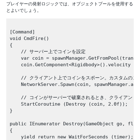
プレイヤーの発射ロジックでは、オブジェクトプールを使用する
とよいでしょう。
[Command]

void CmdFire()

{

    // サーバー上でコインを設定

    var coin = spawnManager.GetFromPool(transf
    coin.GetComponent<Rigidbody>().velocity = t
    // クライアント上でコインをスポーン。カスタムのス
    NetworkServer.Spawn(coin, spawnManager.asse
    // コインがサーバーで破棄されるとき、クライアント
    StartCoroutine (Destroy (coin, 2.0f));

}

public IEnumerator Destroy(GameObject go, float
{

    yield return new WaitForSeconds (timer);
