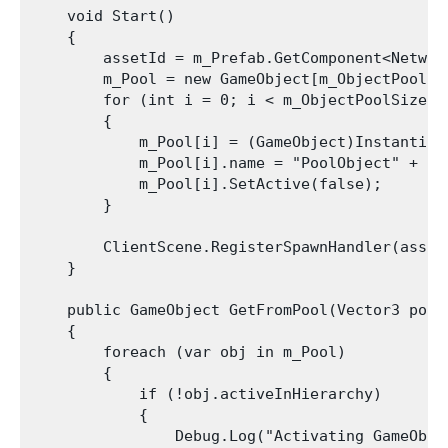
    void Start()

    {

        assetId = m_Prefab.GetComponent<Network
        m_Pool = new GameObject[m_ObjectPoolSiz
        for (int i = 0; i < m_ObjectPoolSize; +
        {

            m_Pool[i] = (GameObject)Instantiat
            m_Pool[i].name = "PoolObject" + i;

            m_Pool[i].SetActive(false);

        }

        ClientScene.RegisterSpawnHandler(asset
    }

    public GameObject GetFromPool(Vector3 posit
    {

        foreach (var obj in m_Pool)

        {

            if (!obj.activeInHierarchy)

            {

                Debug.Log("Activating GameObje