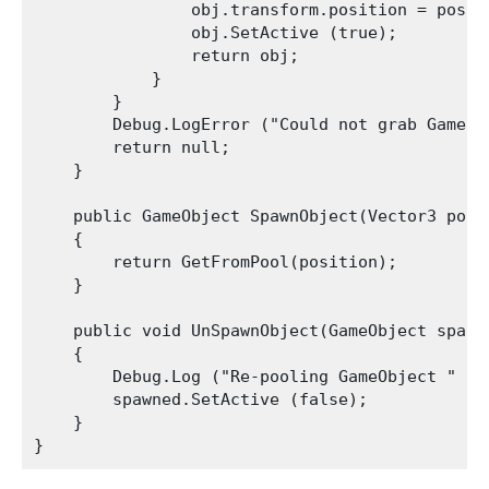
                obj.transform.position = positi
                obj.SetActive (true);

                return obj;

            }

        }

        Debug.LogError ("Could not grab GameOb
        return null;

    }

    public GameObject SpawnObject(Vector3 posi
    {

        return GetFromPool(position);

    }

    public void UnSpawnObject(GameObject spawne
    {

        Debug.Log ("Re-pooling GameObject " + s
        spawned.SetActive (false);

    }
