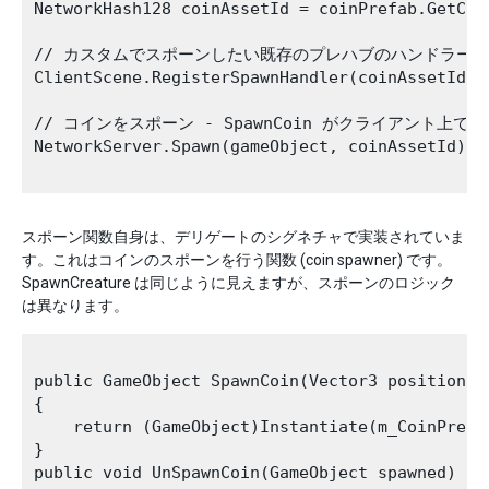
NetworkHash128 coinAssetId = coinPrefab.GetCom
// カスタムでスポーンしたい既存のプレハブのハンドラーを
ClientScene.RegisterSpawnHandler(coinAssetId, 
// コインをスポーン - SpawnCoin がクライアント上で
NetworkServer.Spawn(gameObject, coinAssetId);

スポーン関数自身は、デリゲートのシグネチャで実装されていま
す。これはコインのスポーンを行う関数 (coin spawner) です。
SpawnCreature は同じように見えますが、スポーンのロジック
は異なります。
public GameObject SpawnCoin(Vector3 position, N
{

    return (GameObject)Instantiate(m_CoinPrefa
}

public void UnSpawnCoin(GameObject spawned)
