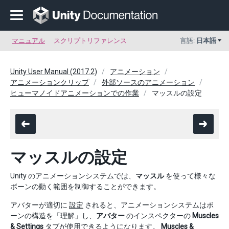
マニュアル
スクリプトリファレンス
言語:
日本語
Unity User Manual (2017.2)
アニメーション
アニメーションクリップ
外部ソースのアニメーション
ヒューマノイドアニメーションでの作業
マッスルの設定
マッスルの設定
Unity のアニメーションシステムでは、
マッスル
を使って様々な
ボーンの動く範囲を制御することができます。
アバターが適切に
設定
されると、アニメーションシステムはボ
ーンの構造を「理解」し、
アバター
のインスペクターの
Muscles
& Settings
タブが使用できるようになります。
Muscles &