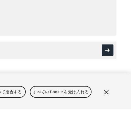
用規約
法律関連
プライバシーポリシー
クッキー
私の個人情
べて拒否する
すべての Cookie を受け入れる