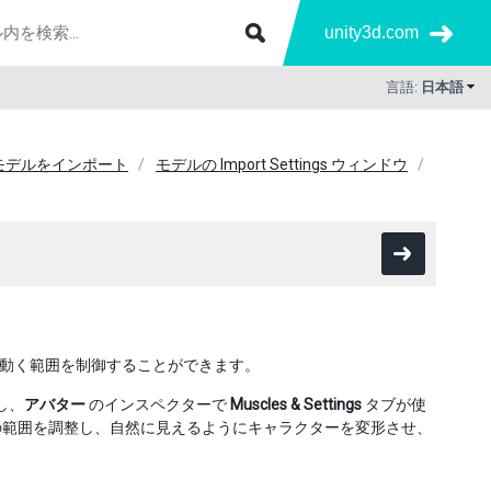
unity3d.com
言語:
日本語
 にモデルをインポート
モデルの Import Settings ウィンドウ
動く範囲を制御することができます。
し、
アバター
のインスペクターで
Muscles & Settings
タブが使
の範囲を調整し、自然に見えるようにキャラクターを変形させ、