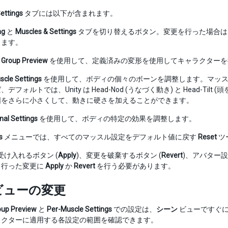
ettings
タブには以下が含まれます。
ng
と
Muscles & Settings
タブを切り替えるボタン。変更を行った場合は
ります。
 Group Preview
を使用して、定義済みの変形を使用してキャラクターを
scle Settings
を使用して、ボディの個々のボーンを調整します。マッス
デフォルトでは、Unity は Head-Nod (うなづく動き) と Head-Til
囲をさらに小さくして、動きに硬さを加えることができます。
nal Settings
を使用して、ボディの特定の効果を調整します。
s
メニューでは、すべてのマッスル設定をデフォルト値に戻す
Reset
ツ
け入れるボタン (
Apply
)、変更を破棄するボタン (
Revert
)、アバター設
、行った変更に
Apply
か
Revert
を行う必要があります。
ビューの変更
oup Preview
と
Per-Muscle Settings
での設定は、
シーン
ビューですぐに
ラクターに適用する各設定の範囲を確認できます。