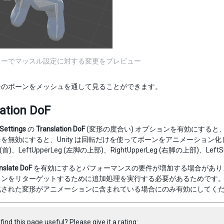
ューでマッスル設定に対する変更をプレビュー
ンのボーンをメッシュを通して見ることができます。
ation DoF
 Settings
の
Translation DoF
(変形の度合い) オプションを有効にする
を無効にすると、Unity は回転だけを使ってボーンをアニメーション
 (首)、LeftUpperLeg (左脚の上部)、RightUpperLeg (右脚の上部)、Left
nslate DoF
を有効にするとパフォーマンスの要件が増加する場合があり
ョンをリターゲットするために追加処理を実行する必要があるためです
化された変形がアニメーションに含まれている場合にのみ有効にしてく
find this page useful? Please give it a rating: