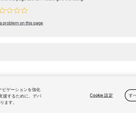
a problem on this page
 2021 Unity Technologies. Publication 2020.3
トナビゲーションを強化
アル
Answers
ナレッジベース
フォーラム
アセットストア
商標と利
Cookie 設定
す
支援するために、デバ
なります。
たは共有しない
Cookie 優先設定