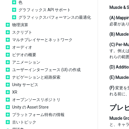
色
Muscle & S
グラフィックス API サポート
グラフィックスパフォーマンスの最適化
(A)
Mappi
必要があ
物理演算
スクリプト
(B)
Muscle
マルチプレイヤーとネットワーク
(C)
Per-Mu
オーディオ
す。例えば、
ビデオの概要
れらの範
アニメーション
(D)
Additio
ユーザーインターフェース (UI) の作成
ナビゲーションと経路探索
(E)
Muscle
Unity サービス
(F)
変更を受
XR
れる前に
オープンソースリポジトリ
プレ
Unity の Asset Store
プラットフォーム特有の情報
Muscle Gr
古いトピック
と、キャ