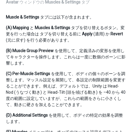
Avatar
ウィンドウの
Muscles & Settings
タブ
Muscle & Settings
タブには以下が含まれます。
(A)
Mapping
と
Muscles & Settings
タブを切り替えるボタン。変
更を行った場合は タブを切り替える前に
Apply
(適用) か
Revert
(元に戻す) を行う必要があります。
(B)
Muscle Group Preview
を使用して、定義済みの変形を使用し
てキャラクターを操作します。これらは一度に数個のボーンに影
響します。
(C)
Per-Muscle Settings
を使用して、ボディの個々のボーンを調
整します。マッスル設定を展開して、各設定の制限範囲を変更す
ることができます。例えば、デフォルトでは、Unity は Head-
Nod (うなづく動き) と Head-Tilt (頭を傾げる動き) を –40 から 40
度の範囲に設定していますが、これらの範囲をさらに小さくし
て、動きに硬さを加えることができます。
(D)
Additional Settings
を使用して、ボディの特定の効果を調整
します。
(E)
Muscles
メニューでは、すべてのマッスル設定をデフォルト