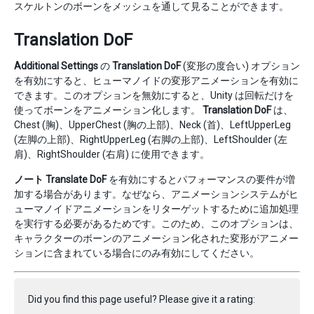
スケルトンのボーンをメッシュを通して見ることができます。
Translation DoF
Additional Settings
の
Translation DoF
(変形の度合い) オプション
を有効にすると、ヒューマノイドの変形アニメーションを有効に
できます。このオプションを無効にすると、Unity は回転だけを
使ってボーンをアニメーション化します。
Translation DoF
は、
Chest (胸)、UpperChest (胸の上部)、Neck (首)、LeftUpperLeg
(左脚の上部)、RightUpperLeg (右脚の上部)、LeftShoulder (左
肩)、RightShoulder (右肩) に使用できます。
ノート
Translate DoF
を有効にするとパフォーマンスの要件が増
加する場合があります。なぜなら、アニメーションシステムがヒ
ューマノイドアニメーションをリターゲットするために追加処理
を実行する必要があるためです。このため、このオプションは、
キャラクターのボーンのアニメーション化された変形がアニメー
ションに含まれている場合にのみ有効にしてください。
Did you find this page useful? Please give it a rating: