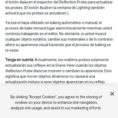
el botón
Bake
en el inspector del Reflection Probe para actualizar
los probes. (El botón
Build
en la ventana de Lighting también
activará que los probes se actualicen.)
Ya sea si haya utilizado un baking automático o manual, el
proceso de bake tomará lugar asincrónicamente mientras usted
continúa trabajando en el editor. No obstante, si usted mueve
cualquier objeto estático, cambie sus materiales o de lo contrario
altere su apariencia visual haciendo que el proceso de baking se
re-inicie.
Tenga en cuenta:
Actualmente, los realtime probes solamente
actualizarán sus reflejos en la Scene View cuando los objetos
Reflection Probe Static
se mueven o cambian su apariencia. Esto
significa que mover objetos dinámicos no causará una
actualización incluso si esos objetos aparezcan en su reflejo.
Usted debería escoger la opción
Bake Reflection Probes
del
botón popup
Build
en la
ventana de Lighting
para actualizar los
By clicking “Accept Cookies”, you agree to the storing of
reflejos cuando un objeto dinámico cambie.
cookies on your device to enhance site navigation,
analyze site usage, and assist in our marketing efforts.