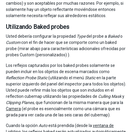
cambios) y son aceptables por muchas razones. Por ejemplo, si
solamente hay un objeto reflectante moviéndose entonces
solamente necesita reflejar sus alrededores estáticos.
Utilizando Baked probes
Usted debería configurar la propiedad
Type
del probe a
Baked
o
Custom
con el fin de hacer que se comporte como un baked
probe (mirar abajo para características adicionales ofrecidas por
probes Custom (personalizados) ).
Los reflejos capturados por los baked probes solamente se
pueden incluir en los objetos de escena marcados como
Reflection Probe Static
(utilizando el menú
Static
en la parte
superior izquierdo del panel del inspector para todos los objetos).
Usted puede refinir más los objetos que son incluidos en el
reflection cubemap utilizando las propiedades de
Culling Mask
y
Clipping Planes
, que funcionan de la misma manera que para la
Camera
(el probe es esencialmente como una cámara que es
girada para ver cada una de las seis caras del cubemap).
Cuando la opción
Auto
está prendida (desde la
ventana de
Lighting
, los reflejos baked serán actualizados automáticamente