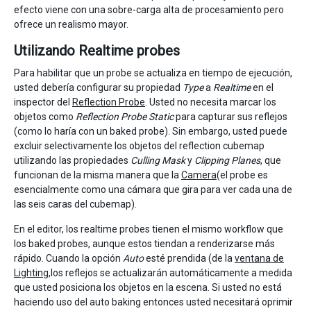
efecto viene con una sobre-carga alta de procesamiento pero
ofrece un realismo mayor.
Utilizando Realtime probes
Para habilitar que un probe se actualiza en tiempo de ejecución,
usted debería configurar su propiedad
Type
a
Realtime
en el
inspector del
Reflection Probe
. Usted no necesita marcar los
objetos como
Reflection Probe Static
para capturar sus reflejos
(como lo haría con un baked probe). Sin embargo, usted puede
excluir selectivamente los objetos del reflection cubemap
utilizando las propiedades
Culling Mask
y
Clipping Planes
, que
funcionan de la misma manera que la
Camera
(el probe es
esencialmente como una cámara que gira para ver cada una de
las seis caras del cubemap).
En el editor, los realtime probes tienen el mismo workflow que
los baked probes, aunque estos tiendan a renderizarse más
rápido. Cuando la opción
Auto
esté prendida (de la
ventana de
Lighting
,los reflejos se actualizarán automáticamente a medida
que usted posiciona los objetos en la escena. Si usted no está
haciendo uso del auto baking entonces usted necesitará oprimir