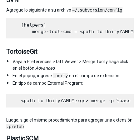
SVN
Agregue lo siguiente a su archivo
~/.subversion/config
:
    [helpers]

TortoiseGit
Vaya a Preferences > Diff Viewer > Merge Tool y haga click
en el botón
Advanced
.
En el popup, ingrese
.unity
en el campo de extensión.
En tipo de campo External Program:
Luego, siga el mismo procedimiento para agregar una extensión
.prefab
.
PlasticSCM