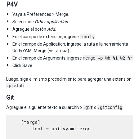
P4V
Vaya a Preferences > Merge.
Seleccione
Other application
.
Agregue el botón
Add
.
En el campo de extensión, ingrese
.unity
.
En el campo de Application, ingrese la ruta a la herramienta
UnityYAMLMerge (ver arriba).
En el campo de Arguments, ingrese
merge -p %b %1 %2 %r
Click Save.
Luego, siga el mismo procedimiento para agregar una extensión
.prefab
.
Git
Agregue el siguiente texto a su archivo
.git
o
.gitconfig
    [merge]

        tool = unityyamlmerge
