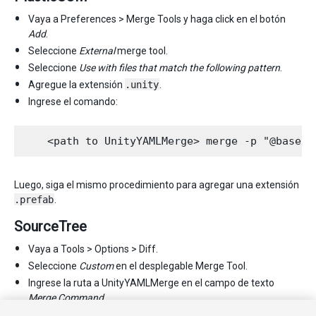
Vaya a Preferences > Merge Tools y haga click en el botón
Add
.
Seleccione
External
merge tool.
Seleccione
Use with files that match the following pattern
.
Agregue la extensión
.unity
.
Ingrese el comando:
Luego, siga el mismo procedimiento para agregar una extensión
.prefab
.
SourceTree
Vaya a Tools > Options > Diff.
Seleccione
Custom
en el desplegable Merge Tool.
Ingrese la ruta a UnityYAMLMerge en el campo de texto
Merge Command
.
Ingrese
merge -p $BASE $REMOTE $LOCAL $MERGED
en el