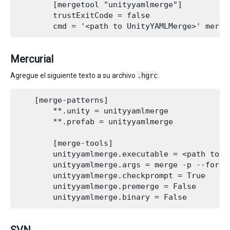
        [mergetool "unityyamlmerge"]

        trustExitCode = false

Mercurial
Agregue el siguiente texto a su archivo
.hgrc
:
    [merge-patterns]

        **.unity = unityyamlmerge

        **.prefab = unityyamlmerge

        [merge-tools]

        unityyamlmerge.executable = <path to Un
        unityyamlmerge.args = merge -p --force
        unityyamlmerge.checkprompt = True

        unityyamlmerge.premerge = False
