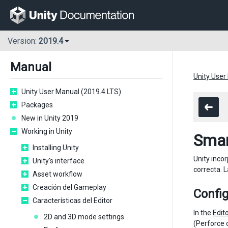
Version:
2019.4
Manual
Unity User
Unity User Manual (2019.4 LTS)
Packages
New in Unity 2019
Working in Unity
Smar
Installing Unity
Unity inco
Unity's interface
correcta. 
Asset workflow
Creación del Gameplay
Confi
Características del Editor
In the
Edit
2D and 3D mode settings
(Perforce 