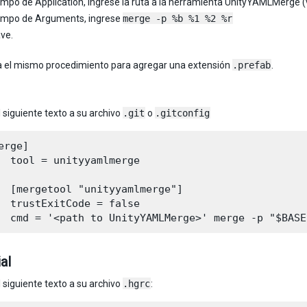
ampo de Application, ingrese la ruta a la herramienta UnityYAMLMerge (v
campo de Arguments, ingrese
merge -p %b %1 %2 %r
ave.
a el mismo procedimiento para agregar una extensión
.prefab
.
 siguiente texto a su archivo
.git
o
.gitconfig
erge]

  tool = unityyamlmerge

  [mergetool "unityyamlmerge"]

  trustExitCode = false

al
 siguiente texto a su archivo
.hgrc
: