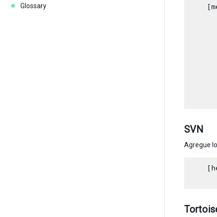
Glossary
    [m
      
      
      
      
      
      
      
SVN
Agregue lo
    [h
Tortois