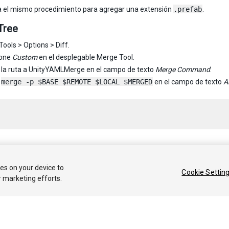
a el mismo procedimiento para agregar una extensión
.prefab
.
Tree
Tools > Options > Diff.
ione
Custom
en el desplegable Merge Tool.
 la ruta a UnityYAMLMerge en el campo de texto
Merge Command
.
e
merge -p $BASE $REMOTE $LOCAL $MERGED
en el campo de texto
A
 2020 Unity Technologies. Publication 2019.4
ies on your device to
Cookie Settin
r marketing efforts.
Tutoriales
Respuestas de la Comunidad
Base de 