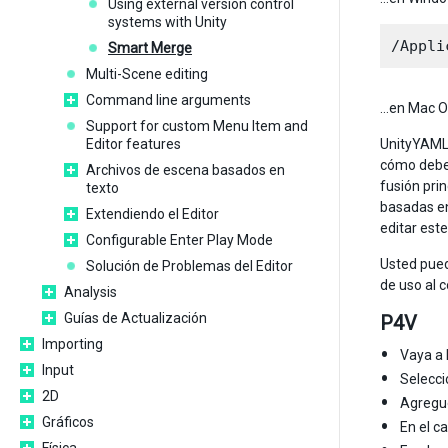
Using external version control
systems with Unity
Smart Merge
Multi-Scene editing
Command line arguments
…en Mac O
Support for custom Menu Item and
Editor features
UnityYAMLM
cómo deber
Archivos de escena basados en
fusión pri
texto
basadas en
Extendiendo el Editor
editar est
Configurable Enter Play Mode
Usted pued
Solución de Problemas del Editor
de uso al 
Analysis
Guías de Actualización
P4V
Importing
Vaya a 
Input
Selecc
2D
Agregu
Gráficos
En el c