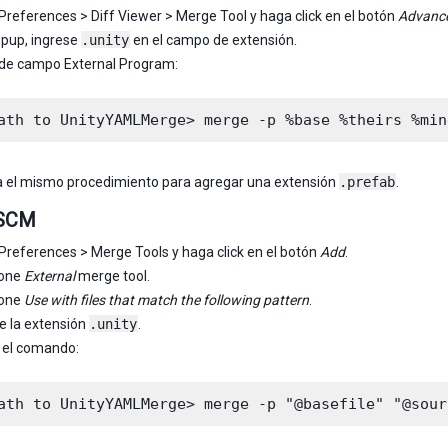
Preferences > Diff Viewer > Merge Tool y haga click en el botón
Advanc
opup, ingrese
.unity
en el campo de extensión.
 de campo External Program:
a el mismo procedimiento para agregar una extensión
.prefab
.
cSCM
Preferences > Merge Tools y haga click en el botón
Add
.
ione
External
merge tool.
ione
Use with files that match the following pattern
.
 la extensión
.unity
.
 el comando: