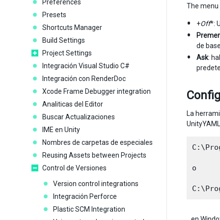
Preferences
The menu h
Presets
+
Off
*: 
Shortcuts Manager
Premer
Build Settings
de base
Project Settings
Ask
: h
Integración Visual Studio C#
predet
Integración con RenderDoc
Xcode Frame Debugger integration
Confi
Analiticas del Editor
La herrami
Buscar Actualizaciones
UnityYAML
IME en Unity
Nombres de carpetas de especiales
C:\Pro
Reusing Assets between Projects
o

Control de Versiones
Version control integrations
Integración Perforce
Plastic SCM Integration
…en Windo