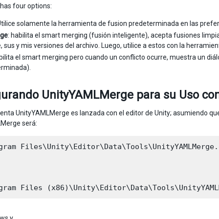
as four options:
Utilice solamente la herramienta de fusion predeterminada en las prefer
ge
: habilita el smart merging (fusión inteligente), acepta fusiones lim
, sus y mis versiones del archivo. Luego, utilice a estos con la herrami
abilita el smart merging pero cuando un conflicto ocurre, muestra un diál
erminada).
gurando UnityYAMLMerge para su Uso con
enta UnityYAMLMerge es lanzada con el editor de Unity; asumiendo que Un
Merge será:
gram Files\Unity\Editor\Data\Tools\UnityYAMLMerge.e
ws y