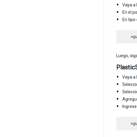
Vaya a 
En el p
En tipo
Luego, sig
Plasti
Vaya a 
Selecc
Selecc
Agregue
Ingrese