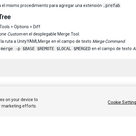
a el mismo procedimiento para agregar una extensión
.prefab
.
Tree
Tools > Options > Diff.
ione
Custom
en el desplegable Merge Tool.
 la ruta a UnityYAMLMerge en el campo de texto
Merge Command
.
e
merge -p $BASE $REMOTE $LOCAL $MERGED
en el campo de texto
A
 2020 Unity Technologies. Publication 2019.2
ies on your device to
Cookie Settin
r marketing efforts.
Tutoriales
Respuestas de la Comunidad
Base de 