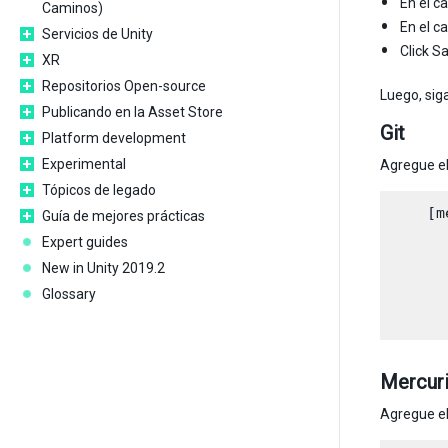
En el c
Caminos)
En el 
Servicios de Unity
Click S
XR
Repositorios Open-source
Luego, sig
Publicando en la Asset Store
Git
Platform development
Experimental
Agregue el
Tópicos de legado
    [m
Guía de mejores prácticas
      
Expert guides
New in Unity 2019.2
      
Glossary
      
Mercuri
Agregue el