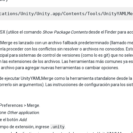
SX (utilice el comando
Show Package Contents
desde el Finder para acc
erge es lanzado con un archivo fallback predeterminado (llamado merg
ía proceder con los conflictos sin resolver o archivos no conocidos. Est
ncipal para sistemas de control de versiones (como lo es git) que no 
 las extensiones de los archivos. Las herramientas más comunes ya est
e archivo para agregar nuevas herramientas o cambiar opciones.
e ejecutar UnityYAMLMerge como la herramienta standalone desde la l
correrlo sin argumentos). Las instrucciones de configuración para los s
Preferences > Merge.
ione
Other application
.
e el botón
Add
.
ampo de extensión, ingrese
.unity
.