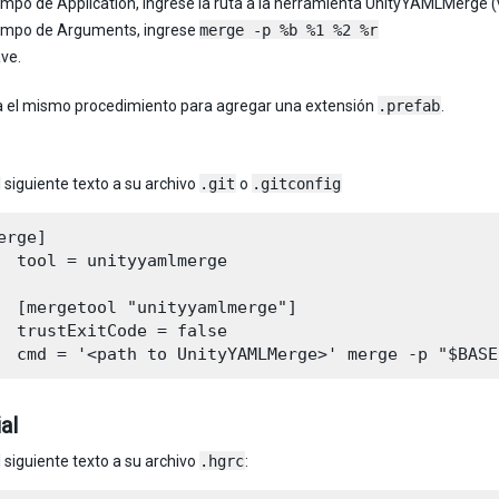
ampo de Application, ingrese la ruta a la herramienta UnityYAMLMerge (v
campo de Arguments, ingrese
merge -p %b %1 %2 %r
ave.
a el mismo procedimiento para agregar una extensión
.prefab
.
 siguiente texto a su archivo
.git
o
.gitconfig
erge]

  tool = unityyamlmerge

  [mergetool "unityyamlmerge"]

  trustExitCode = false

al
 siguiente texto a su archivo
.hgrc
: