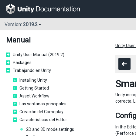
Version:
2019.2
Manual
Unity User
Unity User Manual (2019.2)
Packages
Trabajando en Unity
Installing Unity
Smar
Getting Started
Unity inco
Asset Workflow
correcta. 
Las ventanas principales
Creación del Gameplay
Confi
Características del Editor
In the
Edit
2D and 3D mode settings
(Perforce 