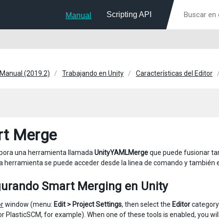
Scripting API
Manual
 Manual (2019.2)
Trabajando en Unity
Características del Editor
t Merge
rpora una herramienta llamada
UnityYAMLMerge
que puede fusionar ta
La herramienta se puede acceder desde la linea de comando y también es
gurando Smart Merging en Unity
or
window (menu:
Edit > Project Settings
, then select the
Editor
category)
or PlasticSCM, for example). When one of these tools is enabled, you wil