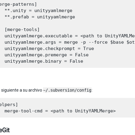
erge-patterns]

  **.unity = unityyamlmerge

  **.prefab = unityyamlmerge

  [merge-tools]

  unityyamlmerge.executable = <path to UnityYAMLMer
  unityyamlmerge.args = merge -p --force $base $ot
  unityyamlmerge.checkprompt = True

  unityyamlmerge.premerge = False

 siguiente a su archivo
~/.subversion/config
:
elpers]

eGit