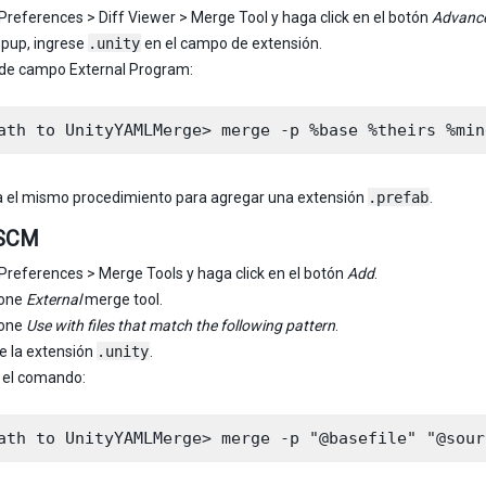
Preferences > Diff Viewer > Merge Tool y haga click en el botón
Advanc
opup, ingrese
.unity
en el campo de extensión.
 de campo External Program:
a el mismo procedimiento para agregar una extensión
.prefab
.
cSCM
Preferences > Merge Tools y haga click en el botón
Add
.
ione
External
merge tool.
ione
Use with files that match the following pattern
.
 la extensión
.unity
.
 el comando: