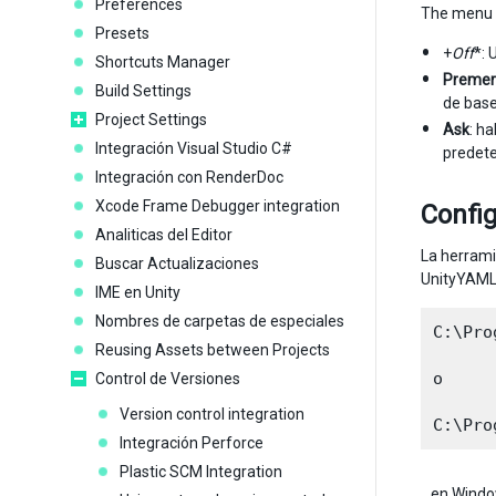
Preferences
The menu h
Presets
+
Off
*: 
Shortcuts Manager
Premer
Build Settings
de base
Project Settings
Ask
: h
Integración Visual Studio C#
predet
Integración con RenderDoc
Xcode Frame Debugger integration
Confi
Analiticas del Editor
La herrami
Buscar Actualizaciones
UnityYAML
IME en Unity
Nombres de carpetas de especiales
C:\Pro
Reusing Assets between Projects
o

Control de Versiones
Version control integration
Integración Perforce
Plastic SCM Integration
…en Windo