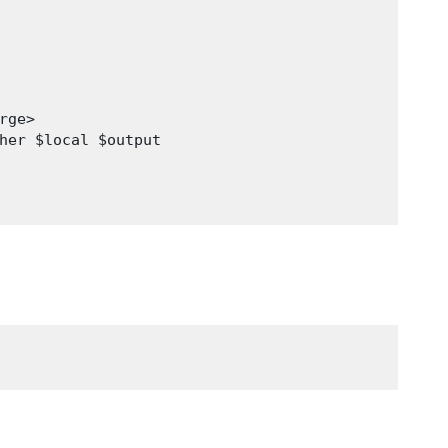
ge>

her $local $output
