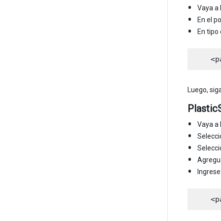
Vaya a 
En el p
En tipo
Luego, sig
Plasti
Vaya a 
Selecc
Selecc
Agregue
Ingrese