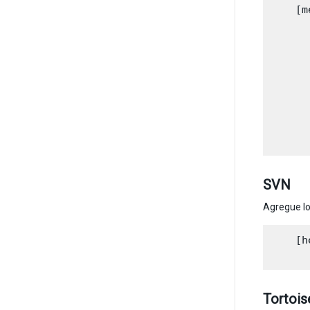
    [m
      
      
      
      
      
      
      
SVN
Agregue lo
    [h
Tortois