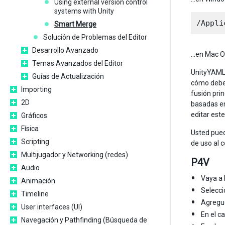
Using external version control
systems with Unity
Smart Merge
Solución de Problemas del Editor
Desarrollo Avanzado
…en Mac O
Temas Avanzados del Editor
UnityYAMLM
Guías de Actualización
cómo deber
Importing
fusión pri
2D
basadas en
editar est
Gráficos
Física
Usted pued
Scripting
de uso al 
Multijugador y Networking (redes)
P4V
Audio
Vaya a 
Animación
Selecc
Timeline
Agregu
User interfaces (UI)
En el c
Navegación y Pathfinding (Búsqueda de