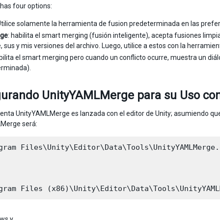
as four options:
Utilice solamente la herramienta de fusion predeterminada en las prefer
ge
: habilita el smart merging (fusión inteligente), acepta fusiones lim
, sus y mis versiones del archivo. Luego, utilice a estos con la herrami
abilita el smart merging pero cuando un conflicto ocurre, muestra un diál
erminada).
gurando UnityYAMLMerge para su Uso con
enta UnityYAMLMerge es lanzada con el editor de Unity; asumiendo que Un
Merge será:
gram Files\Unity\Editor\Data\Tools\UnityYAMLMerge.e
ws y