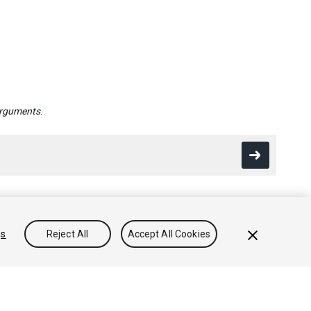
rguments
.
gs
Reject All
Accept All Cookies
Conocimientos
Foros
Asset Store (Tienda de Assets/Paquetes)