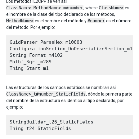
Los métodos IL2CPP se ven así:
ClassName>_MethodName>_m#number
, where
ClassName>
es
el nombre de la clase del tipo declarado de los métodos,
MethodName>
es el nombre del método y
#number
es el número
del método. Por ejemplo:
GuidParser_ParseHex_m10003

ConfigurationSection_DoDeserializeSection_m1275
String_Format_m4102

Mathf_Sqrt_m289

Las estructuras de los campos estáticos se nombran así:
ClassName>_t#number_StaticFields
, dónde la primera parte
del nombre de la estructura es idéntica al tipo declarado, por
ejemplo:
StringBuilder_t26_StaticFields
