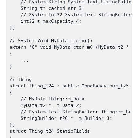
    // System.String System.Text.StringBuilder:
    String_t* cached_str_3;

    // System.Int32 System.Text.StringBuilder::
    int32_t maxCapacity_4;

};

// System.Void MyData::.ctor()

extern "C" void MyData_ctor_m0 (MyData_t2 * th
{

    ...

}

// Thing

struct Thing_t24 : public MonoBehaviour_t25

{

    // MyData Thing::m_Data

    MyData_t2 * _m_Data_2;

    // System.Text.StringBuilder Thing::m_Build
    StringBuilder_t26 * _m_Builder_3;

};

struct Thing_t24_StaticFields

{
