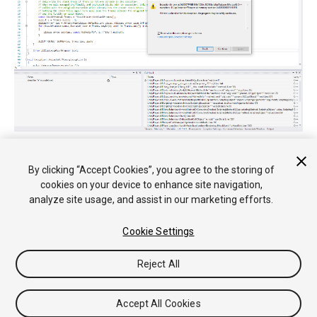
By clicking “Accept Cookies”, you agree to the storing of
• 2017–05–16 Page amended with no
editorial review
cookies on your device to enhance site navigation,
analyze site usage, and assist in our marketing efforts.
Cookie Settings
Reject All
Copyright © 2018 Unity Technologies. Publication 2018.1
Tutoriales
Respuestas de la Comunidad
Base de
Accept All Cookies
Conocimientos
Foros
Asset Store (Tienda de Assets/Paquetes)