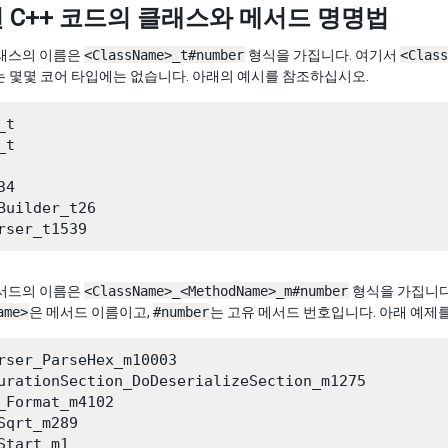
 C++ 코드의 클래스와 메서드 명명법
 클래스의 이름은
<ClassName>_t#number
형식을 가집니다. 여기서
<Class
r는 몇몇 코어 타입에는 없습니다. 아래의 예시를 참조하십시오.
t

t

4

Builder_t26

 메서드의 이름은
<ClassName>_<MethodName>_m#number
형식을 가집니다
ame>
은 메서드 이름이고,
#number
는 고유 메서드 번호입니다. 아래 예제
rser_ParseHex_m10003

urationSection_DoDeserializeSection_m1275

_Format_m4102

Sqrt_m289
