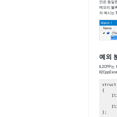
안은 동일한 
메모리 블록
의 예시는
예외 
IL2CPP
Il2CppE
struct
{

    Il
    Il