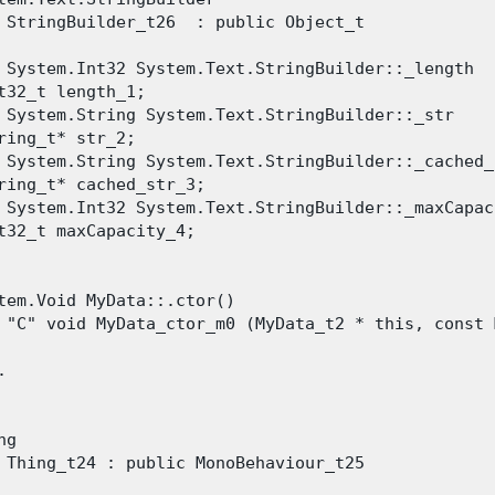
 StringBuilder_t26  : public Object_t

 System.Int32 System.Text.StringBuilder::_length

t32_t length_1;

 System.String System.Text.StringBuilder::_str

ring_t* str_2;

 System.String System.Text.StringBuilder::_cached_s
ring_t* cached_str_3;

 System.Int32 System.Text.StringBuilder::_maxCapaci
t32_t maxCapacity_4;

tem.Void MyData::.ctor()

 "C" void MyData_ctor_m0 (MyData_t2 * this, const 


g

 Thing_t24 : public MonoBehaviour_t25
