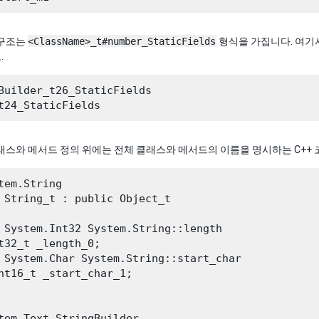
 구조는
<ClassName>_t#number_StaticFields
형식을 가집니다. 여기서
.
Builder_t26_StaticFields

래스와 메서드 정의 위에는 전체 클래스와 메서드의 이름을 명시하는 C++
tem.String

 String_t : public Object_t

 System.Int32 System.String::length

t32_t _length_0;

 System.Char System.String::start_char

nt16_t _start_char_1;

tem.Text.StringBuilder
