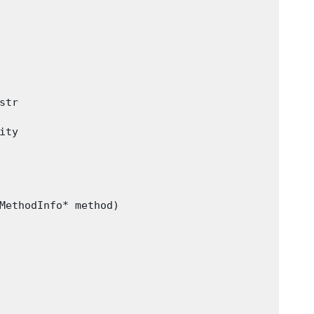
tr

ty

MethodInfo* method)
