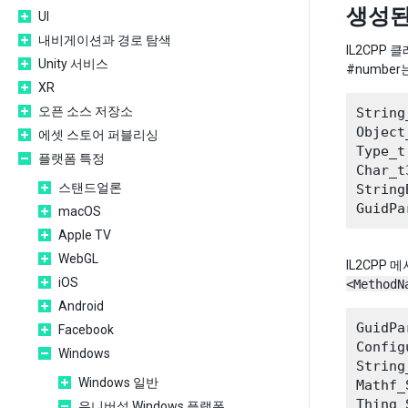
생성된
UI
내비게이션과 경로 탐색
IL2CPP
Unity 서비스
#numbe
XR
오픈 소스 저장소
String_
Object_
에셋 스토어 퍼블리싱
Type_t

플랫폼 특정
Char_t3
스탠드얼론
String
macOS
Apple TV
WebGL
IL2CPP
iOS
<MethodN
Android
GuidPa
Facebook
Config
Windows
String
Windows 일반
Mathf_
유니버설 Windows 플랫폼