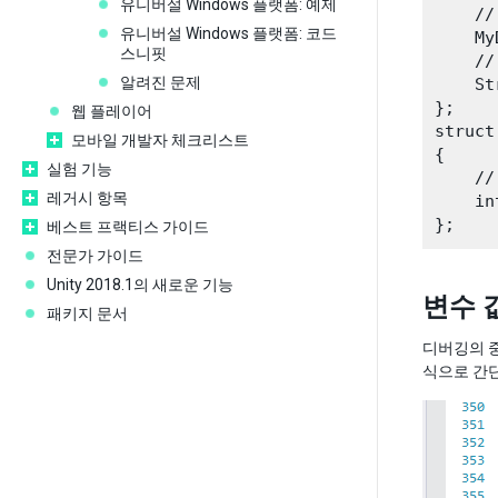
유니버설 Windows 플랫폼: 예제
    //
유니버설 Windows 플랫폼: 코드
    My
스니핏
    //
알려진 문제
    St
};

웹 플레이어
struct
모바일 개발자 체크리스트
{

실험 기능
    //
레거시 항목
    in
베스트 프랙티스 가이드
전문가 가이드
Unity 2018.1의 새로운 기능
변수 
패키지 문서
디버깅의 중
식으로 간단