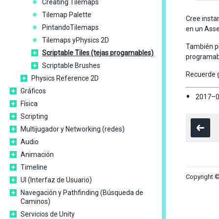
Creating Tilemaps
Tilemap Palette
Cree insta
PintandoTilemaps
en un Asse
Tilemaps yPhysics 2D
También pu
Scriptable Tiles (tejas progamables)
programab
Scriptable Brushes
Recuerde g
Physics Reference 2D
Gráficos
2017–0
Física
Scripting
Multijugador y Networking (redes)
Audio
Animación
Timeline
Copyright ©
UI (Interfaz de Usuario)
Navegación y Pathfinding (Búsqueda de
Caminos)
Servicios de Unity