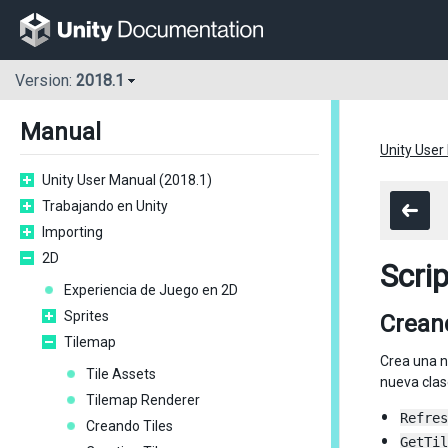
Version:
2018.1
Manual
Unity User
Unity User Manual (2018.1)
Trabajando en Unity
Importing
2D
Scri
Experiencia de Juego en 2D
Sprites
Creand
Tilemap
Crea una 
Tile Assets
nueva cla
Tilemap Renderer
Refres
Creando Tiles
GetTil