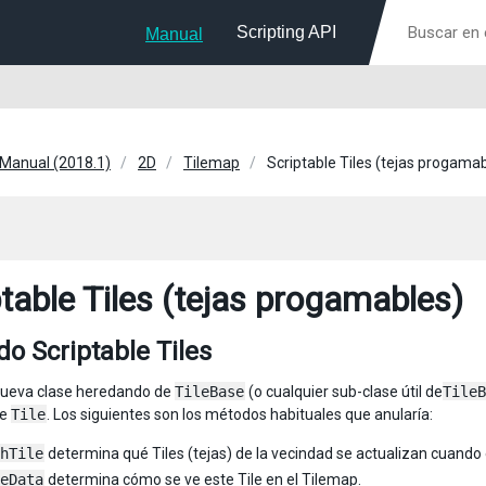
Scripting API
Manual
 Manual (2018.1)
2D
Tilemap
Scriptable Tiles (tejas progama
ptable Tiles (tejas progamables)
o Scriptable Tiles
nueva clase heredando de
TileBase
(o cualquier sub-clase útil de
TileB
se
Tile
. Los siguientes son los métodos habituales que anularía:
hTile
determina qué Tiles (tejas) de la vecindad se actualizan cuando 
eData
determina cómo se ve este Tile en el Tilemap.