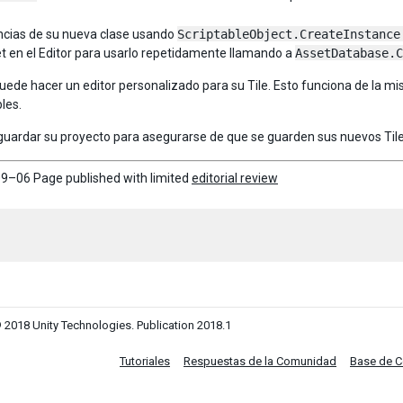
ncias de su nueva clase usando
ScriptableObject.CreateInstance
t en el Editor para usarlo repetidamente llamando a
AssetDatabase.C
ede hacer un editor personalizado para su Tile. Esto funciona de la m
les.
uardar su proyecto para asegurarse de que se guarden sus nuevos Tile
9–06 Page published with limited
editorial review
 2018 Unity Technologies. Publication 2018.1
Tutoriales
Respuestas de la Comunidad
Base de 