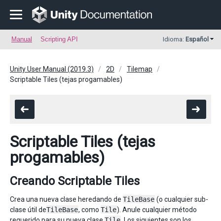
Manual
Scripting API
Idioma:
Español
Unity User Manual (2019.3)
2D
Tilemap
Scriptable Tiles (tejas progamables)
Scriptable Tiles (tejas
progamables)
Creando Scriptable Tiles
Crea una nueva clase heredando de
TileBase
(o cualquier sub-
clase útil de
TileBase
, como
Tile
). Anule cualquier método
requerido para su nueva clase
Tile
. Los siguientes son los