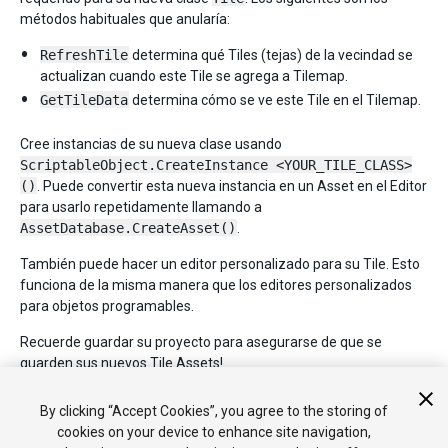
métodos habituales que anularía:
RefreshTile
determina qué Tiles (tejas) de la vecindad se
actualizan cuando este Tile se agrega a Tilemap.
GetTileData
determina cómo se ve este Tile en el Tilemap.
Cree instancias de su nueva clase usando
ScriptableObject.CreateInstance <YOUR_TILE_CLASS>
()
. Puede convertir esta nueva instancia en un Asset en el Editor
para usarlo repetidamente llamando a
AssetDatabase.CreateAsset()
.
También puede hacer un editor personalizado para su Tile. Esto
funciona de la misma manera que los editores personalizados
para objetos programables.
Recuerde guardar su proyecto para asegurarse de que se
guarden sus nuevos Tile Assets!
2017–09–06 Page published
By clicking “Accept Cookies”, you agree to the storing of
cookies on your device to enhance site navigation,