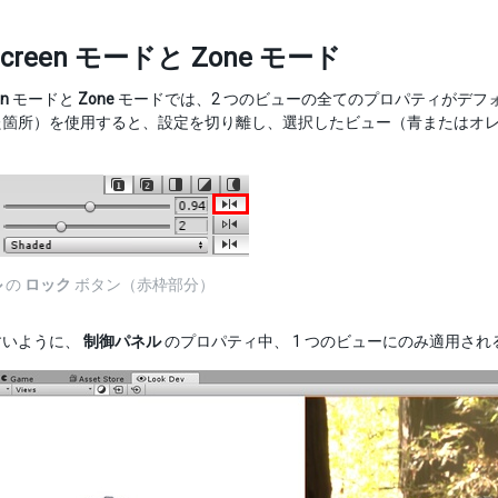
t-screen モードと Zone モード
en
モードと
Zone
モードでは、2 つのビューの全てのプロパティがデフ
た箇所）を使用すると、設定を切り離し、選択したビュー（青またはオ
。
ル
の
ロック
ボタン（赤枠部分）
すいように、
制御パネル
のプロパティ中、 1 つのビューにのみ適用さ