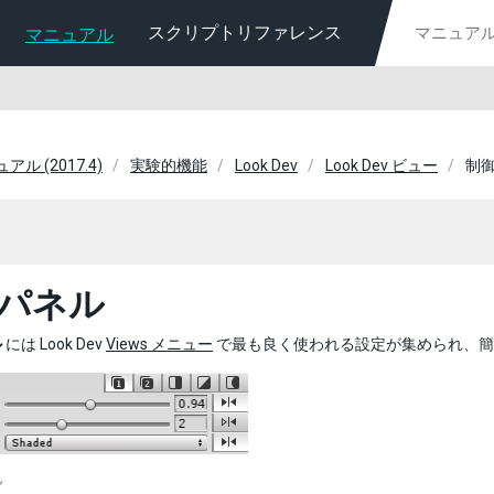
スクリプトリファレンス
マニュアル
ュアル (2017.4)
実験的機能
Look Dev
Look Dev ビュー
制
パネル
ル
には Look Dev
Views メニュー
で最も良く使われる設定が集められ、簡
ル