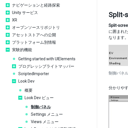
ナビゲーションと経路探索
Unity サービス
Spli
XR
Split-scre
オープンソースリポジトリ
に囲まれ
アセットストアへの公開
なります
プラットフォーム別情報
実験的機能
Getting started with UIElements
プログレッシブライトマッパー
制御パネ
ScriptedImporter
Look Dev
分かりや
概要
Look Dev ビュー
制御パネル
Settings メニュー
Views メニュー