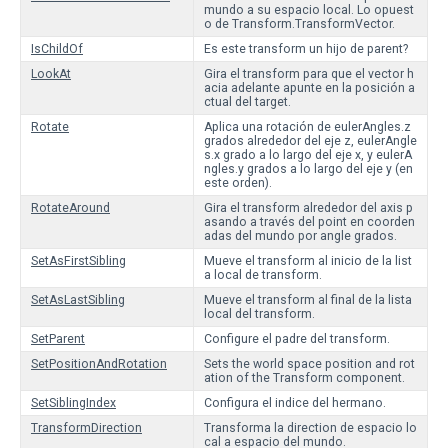
mundo a su espacio local. Lo opuest
o de Transform.TransformVector.
IsChildOf
Es este transform un hijo de parent?
LookAt
Gira el transform para que el vector h
acia adelante apunte en la posición a
ctual del target.
Rotate
Aplica una rotación de eulerAngles.z
grados alrededor del eje z, eulerAngle
s.x grado a lo largo del eje x, y eulerA
ngles.y grados a lo largo del eje y (en
este orden).
RotateAround
Gira el transform alrededor del axis p
asando a través del point en coorden
adas del mundo por angle grados.
SetAsFirstSibling
Mueve el transform al inicio de la list
a local de transform.
SetAsLastSibling
Mueve el transform al final de la lista
local del transform.
SetParent
Configure el padre del transform.
SetPositionAndRotation
Sets the world space position and rot
ation of the Transform component.
SetSiblingIndex
Configura el indice del hermano.
TransformDirection
Transforma la direction de espacio lo
cal a espacio del mundo.