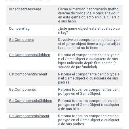
BroadcastMessage
Llama al método denominado metho
dName de todos los MonoBehaviour
en este game objecto en cualquiera d
e sus hijos.
CompareTag
¿Este game object está etiquetado co
n tag?
GetComponent
Devuelve un componente de tipo type
si el game object tiene a alguno adjun
tado, o null si no lo tiene.
GetComponentInChildren
Retorna el componente de tipo type e
n el GameObject o cualquiera de sus
hijos utilizando depth first search (bu
squeda de profundidad).
GetComponentInParent
Retorna el componente de tipo type e
n el GameObject o cualquiera de sus
padres.
GetComponents
Retorna todos los componentes de ti
po type en el GameObject.
GetComponentsInChildren
Retorna todos los componentes de ti
po type en el GameObject o cualquier
a de sus hijo.
GetComponentsInParent
Retorna todos los componentes de ti
po type en el GameObject o cualquier
a de sus padres.