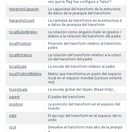
vez que la flag fue configura a 'false'?
hierarchyCapacity
La capacidad del transform de la estructura
de datos de la jerarquía del transform.
hierarchyCount
La cantidad de transforms en la estructura d
e datos de jerarquía del transform.
localEulerAngles
La rotación como ángulos Euler en grados r
elativo a la rotación del transform del padre.
localPosition
Posición del transform relativo al transform
padre.
localRotation
La rotación del transform relativo a la rotaci
ón del transform del padre.
localScale
La escala del transform relativo al padre.
localToWorldMatrix
Matriz que transforma un punto del espacio
local en el espacio mundial (Lectura solame
nte).
lossyScale
La escala global del objeto (Read Only)._
parent
El padre del transform.
position
La posición del transform en el espacio del
mundo.
right
El eje rojo del transform en el espacio del m
undo.
root
Devuelve el transform más alto de la jerarquí
a.