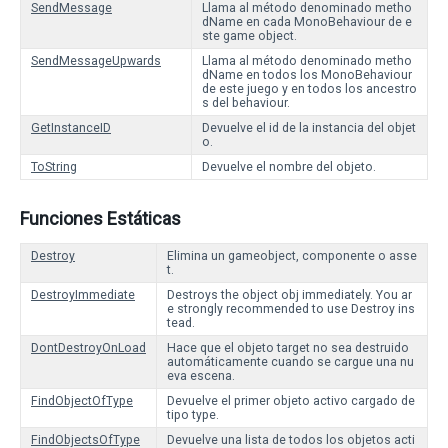
SendMessage
Llama al método denominado metho
dName en cada MonoBehaviour de e
ste game object.
SendMessageUpwards
Llama al método denominado metho
dName en todos los MonoBehaviour
de este juego y en todos los ancestro
s del behaviour.
GetInstanceID
Devuelve el id de la instancia del objet
o.
ToString
Devuelve el nombre del objeto.
Funciones Estáticas
Destroy
Elimina un gameobject, componente o asse
t.
DestroyImmediate
Destroys the object obj immediately. You ar
e strongly recommended to use Destroy ins
tead.
DontDestroyOnLoad
Hace que el objeto target no sea destruido
automáticamente cuando se cargue una nu
eva escena.
FindObjectOfType
Devuelve el primer objeto activo cargado de
tipo type.
FindObjectsOfType
Devuelve una lista de todos los objetos acti