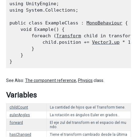
using UnityEngine;

using System.Collections;
public class ExampleClass : 
MonoBehaviour
 {

    void Example() {

        foreach (
Transform
 child in transform) 
            child.position += 
Vector3.up
 * 10.0
        }

    }

See Also:
The component reference
,
Physics
class.
Variables
childCount
La cantidad de hijos que el Transform tiene.
eulerAngles
La rotación es ángulos Euler en grados.
forward
El eje zul del transform en el espacio del mu
ndo.
hasChanged
Tiene el transform cambiado desde la última