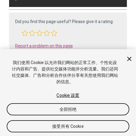
Did you find this page useful? Please give it a rating:
Report a problem on this page
我们使用 Cookie 以允许我们网站的正常工作、个性化设
计内容和广告、提供社交媒体功能并分析流量。我们还同
社交媒体、广告和分析合作伙伴分享有关您使用我们网站
的信息。
Cookie 设置
版权所有 ©2005-2025 Unity Technologies. All rights reserved. Built
全部拒绝
from 6000.0.65f1 (f34bf41fecc5). Built on: 2025-12-15.
教程
社区答案
知识库
论坛
资源商店
使用条
款
法律信息
隐私政策
Cookie
禁止出售或共享我的个
接受所有 Cookie
人信息
Cookie 偏好