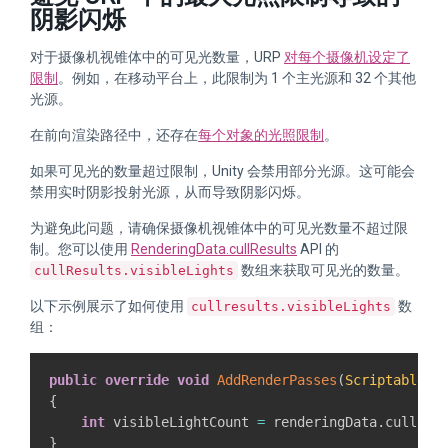
阴影闪烁
对于摄像机视锥体中的可见光数量，URP
对每个摄像机设定了
限制
。例如，在移动平台上，此限制为 1 个主光源和 32 个其他
光源。
在前向渲染路径中，还存在
每个对象的光照限制
。
如果可见光的数量超过限制，Unity 会禁用部分光源。这可能会
禁用实时阴影投射光源，从而导致阴影闪烁。
为避免此问题，请确保摄像机视锥体中的可见光数量不超过限
制。您可以使用
RenderingData.cullResults
API 的
数组来获取可见光的数量。
cullResults.visibleLights
以下示例展示了如何使用
数
cullresults.visibleLights
组：
public
override
void
AddRenderPasses
(
ScriptableRe
{
int
 visibleLightCount 
=
 renderingData
.
cullRes
}