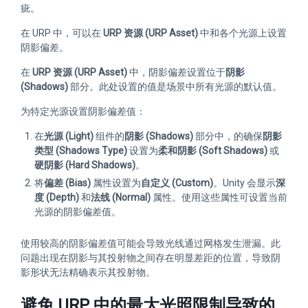
疵。
在 URP 中，可以在
URP 资源 (URP Asset)
中和各个光源上设置
阴影偏差。
在
URP 资源 (URP Asset)
中，阴影偏差设置位于
阴影
(Shadows)
部分。此处设置的值是场景中所有光源的默认值。
为特定光源设置阴影偏差值：
在
光源 (Light)
组件的
阴影 (Shadows)
部分中，的确保
阴影
类型 (Shadows Type)
设置为
柔和阴影 (Soft Shadows)
或
硬阴影 (Hard Shadows)
。
将
偏差 (Bias)
属性设置为
自定义 (Custom)
。Unity 会显示
深
度 (Depth)
和
法线 (Normal)
属性。使用这些属性可设置当前
光源的阴影偏差值。
使用较高的阴影偏差值可能会导致光线通过网格发生泄漏。此
问题出现在阴影与其投射物之间存在明显差距的位置，导致阴
影形状无法精确表示其投射物。
避免 URP 中的最大光照限制导致的