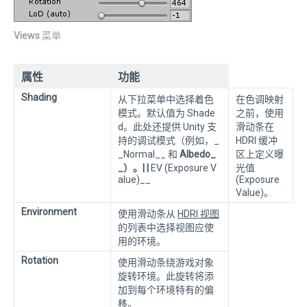
Views
菜单
属性
功能
Shading
从下拉菜单中选择着色
在色调映射
模式。默认值为 Shade
之前，使用
d。此处还提供 Unity 支
滑动条在
持的调试模式（例如，_
HDRI 缓冲
_Normal__ 和
Albedo_
区上定义曝
_）。| |
EV (Exposure V
光值
alue)__
(Exposure
Value)。
Environment
使用滑动条从
HDRI 视图
的列表中选择视图应使
用的环境。
Rotation
使用滑动条绕游戏对象
旋转环境。此旋转将添
加到每个环境特有的偏
移。