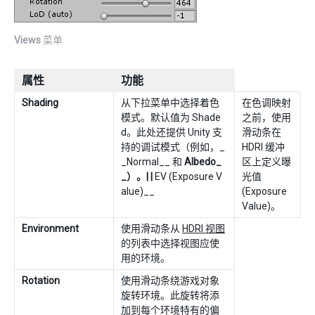
Views
菜单
属性
功能
Shading
从下拉菜单中选择着色
在色调映射
模式。默认值为 Shade
之前，使用
d。此处还提供 Unity 支
滑动条在
持的调试模式（例如，_
HDRI 缓冲
_Normal__ 和
Albedo_
区上定义曝
_）。| |
EV (Exposure V
光值
alue)__
(Exposure
Value)。
Environment
使用滑动条从
HDRI 视图
的列表中选择视图应使
用的环境。
Rotation
使用滑动条绕游戏对象
旋转环境。此旋转将添
加到每个环境特有的偏