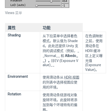
Views
菜单
属性
功能
Shading
从下拉菜单中选择着色
在色调映射
模式。默认值为 Shade
之前，使用
d。此处还提供 Unity 支
滑动条在
持的调试模式（例如，_
HDRI 缓冲
_Normal__ 和
Albedo_
区上定义曝
_）。| |
EV (Exposure V
光值
alue)__
(Exposure
Value)。
Environment
使用滑动条从
HDRI 视图
的列表中选择视图应使
用的环境。
Rotation
使用滑动条绕游戏对象
旋转环境。此旋转将添
加到每个环境特有的偏
移。