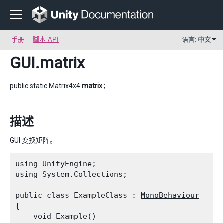
手册
脚本 API
语言:
中文
GUI
.matrix
public static
Matrix4x4
matrix
;
描述
GUI 变换矩阵。
using UnityEngine;

using System.Collections;
public class ExampleClass : 
MonoBehaviour
{

    void Example()
