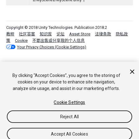
s/MyScenes/MyScene.unity"。
Copyright © 2018 Unity Technologies. Publication 2018.2
教程
社区答案
知识库
论坛
Asset Store
法律条款
隐私政
策
Cookie
不要出售或分享我的个人信息
Your Privacy Choices (Cookie Settings)
By clicking “Accept Cookies”, you agree to the storing of
cookies on your device to enhance site navigation,
analyze site usage, and assist in our marketing efforts.
Cookie Settings
Reject All
Accept All Cookies