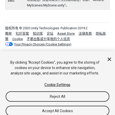
path
场景路径。应是项目文件夹的相对路径，例如：“Assets/
MyScenes/MyScene.unity”。
版权所有 © 2020 Unity Technologies. Publication 2019.2
教程
社区答案
知识库
论坛
Asset Store
法律条款
隐私政
策
Cookie
不要出售或分享我的个人信息
Your Privacy Choices (Cookie Settings)
By clicking “Accept Cookies”, you agree to the storing of
cookies on your device to enhance site navigation,
analyze site usage, and assist in our marketing efforts.
Cookie Settings
Reject All
Accept All Cookies