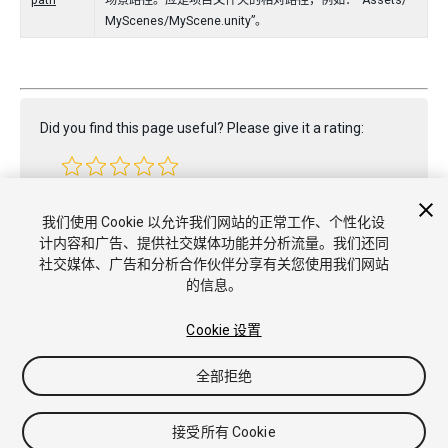
path
场景路径。应是项目文件夹的相对路径，例如：“Assets/
MyScenes/MyScene.unity”。
Did you find this page useful? Please give it a rating:
Report a problem on this page
我们使用 Cookie 以允许我们网站的正常工作、个性化设
计内容和广告、提供社交媒体功能并分析流量。我们还同
社交媒体、广告和分析合作伙伴分享有关您使用我们网站
的信息。
Cookie 设置
版权所有 © 2021 Unity Technologies. Publication 2020.3
全部拒绝
教程
社区答案
知识库
论坛
Asset Store
商标和使用条款
法律条款
隐私政策
Cookie
不要出售或分享我的个人信息
Cookie 偏好
接受所有 Cookie