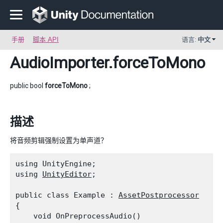
手册
脚本 API
语言:
中文
AudioImporter
.forceToMono
public bool
forceToMono
;
描述
将音频剪辑强制设置为单声道？
using UnityEngine;

using 
UnityEditor
;
public class Example : 
AssetPostprocessor
{

    void OnPreprocessAudio()
