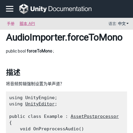
手册
脚本 API
语言:
中文
AudioImporter
.forceToMono
public bool
forceToMono
;
描述
将音频剪辑强制设置为单声道？
using UnityEngine;

using 
UnityEditor
;
public class Example : 
AssetPostprocessor
{

    void OnPreprocessAudio()
