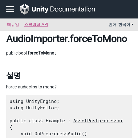
매뉴얼
스크립팅 API
언어:
한국어
AudioImporter
.forceToMono
public bool
forceToMono
;
설명
Force audioclips to mono?
using UnityEngine;

using 
UnityEditor
;
public class Example : 
AssetPostprocessor
{

    void OnPreprocessAudio()
