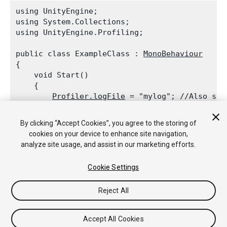
using UnityEngine;

using System.Collections;

using UnityEngine.Profiling;
public class ExampleClass : 
MonoBehaviour
{

    void Start()

    {

Profiler.logFile
 = "mylog"; //Also sup
Profiler.enableBinaryLog
 = true;

Profiler.enabled
 = true;

By clicking “Accept Cookies”, you agree to the storing of
    }

cookies on your device to enhance site navigation,
analyze site usage, and assist in our marketing efforts.
Cookie Settings
Copyright © 2018 Unity Technologies. Publication 2018.2
Reject All
教程
社区答案
知识库
论坛
Asset Store
法律条款
隐私政
策
Cookie
不要出售或分享我的个人信息
Your Privacy Choices (Cookie Settings)
Accept All Cookies